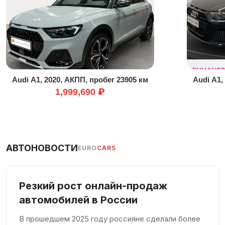
Комплект громкой связи
Контроль давления в шинах
Контроль полосы движения
Крепление изофикс на пассажирских сидениях
Летние шины
В машине не курили
Audi A1, 2020, АКПП, пробег 23905 км
Audi A1,
1,999,690 ₽
Мультируль
Навигационная система
Передний привод
Подготовка навигации
АВТОНОВОСТИ
EURO
CARS
Подлокотник
Подогрев сидений
Полная история обслуживания
Резкий рост онлайн-продаж
автомобилей в России
Противобуксовочная система
Сажевый фильтр
В прошедшем 2025 году россияне сделали более