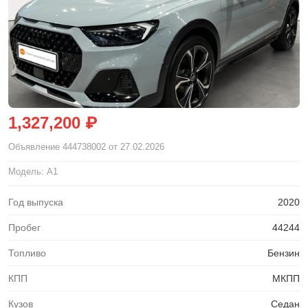
1,327,200 ₽
Объявление
444738002
от 27.02.2026
Модель: A1
Год выпуска
2020
Пробег
44244
Топливо
Бензин
КПП
МКПП
Кузов
Седан