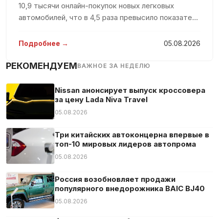
Сенсорный экран
10,9 тысячи онлайн-покупок новых легковых
автомобилей, что в 4,5 раза превысило показатель
Система «старт-стоп»
предыдущего года. Такие данные были
Система аварийного вызова
представлены в исследовании агентства Smart
Подробнее →
05.08.2026
Система контроля скоростного режима
Ranking, которое было доступно пор
Система оповещения о расстоянии
РЕКОМЕНДУЕМ
ВАЖНОЕ ЗА НЕДЕЛЮ
Стальные колеса
Nissan анонсирует выпуск кроссовера
Тюнер/радио
за цену Lada Niva Travel
Усилитель руля
05.08.2026
Центральный замок
Три китайских автоконцерна впервые в
Цифровая приборная панель
топ-10 мировых лидеров автопрома
Экстренное торможение
05.08.2026
Электрозеркала
Россия возобновляет продажи
Электростекла
популярного внедорожника BAIC BJ40
05.08.2026