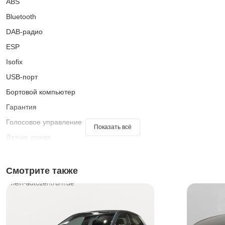
ABS
Bluetooth
DAB-радио
ESP
Isofix
USB-порт
Бортовой компьютер
Гарантия
Голосовое управление
Показать всё
Датчик дождя
Датчик освещенности
Дневные ходовые огни
Смотрите также
Зеркало заднего вида с автоматическим затемнением
Иммобилайзер
Кожаный руль