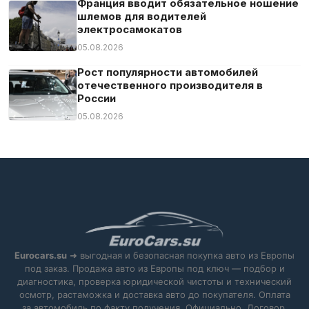
Франция вводит обязательное ношение
шлемов для водителей
электросамокатов
05.08.2026
Рост популярности автомобилей
отечественного производителя в
России
05.08.2026
Eurocars.su
➜ выгодная и безопасная покупка авто из Европы
под заказ. Продажа авто из Европы под ключ — подбор и
диагностика, проверка юридической чистоты и технический
осмотр, растаможка и доставка авто до покупателя. Оплата
за автомобиль по факту получения. Официально. Договор.