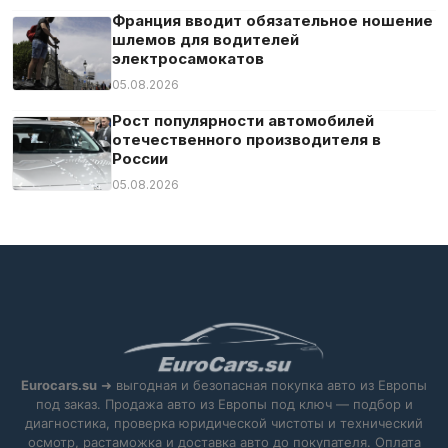
Франция вводит обязательное ношение
шлемов для водителей
электросамокатов
05.08.2026
Рост популярности автомобилей
отечественного производителя в
России
05.08.2026
Eurocars.su
➜ выгодная и безопасная покупка авто из Европы
под заказ. Продажа авто из Европы под ключ — подбор и
диагностика, проверка юридической чистоты и технический
осмотр, растаможка и доставка авто до покупателя. Оплата