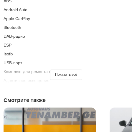
ABS
Android Auto
Apple CarPlay
Bluetooth
DAB-радио
ESP
Isofix
USB-порт
Комплект для ремонта шин
Показать всё
Адаптивное освещение
Ассистент при старте на подъеме
Бортовой компьютер
Смотрите также
Голосовое управление
Датчик дождя
Датчик освещенности