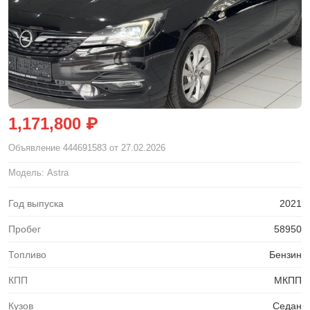
1,171,800 ₽
Объявление
444691583
от 27.02.2026
Модель: Astra
Год выпуска
2021
Пробег
58950
Топливо
Бензин
КПП
МКПП
Кузов
Седан