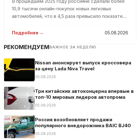
В прошедшем 2025 году россияне сделали более
Подогрев сидений
10,9 тысячи онлайн-покупок новых легковых
Подсветка салона
автомобилей, что в 4,5 раза превысило показатель
Полная история обслуживания
предыдущего года. Такие данные были
Противобуксовочная система
представлены в исследовании агентства Smart
Подробнее →
05.08.2026
Ranking, которое было доступно пор
Руль с подогревом
РЕКОМЕНДУЕМ
ВАЖНОЕ ЗА НЕДЕЛЮ
Светодиодные габаритные огни
Светодиодные фары
Nissan анонсирует выпуск кроссовера
Сенсорный экран
за цену Lada Niva Travel
05.08.2026
Система «старт-стоп»
Тюнер/радио
Три китайских автоконцерна впервые в
Усилитель руля
топ-10 мировых лидеров автопрома
Центральный замок
05.08.2026
Экстренное торможение
Россия возобновляет продажи
Электрозеркала
популярного внедорожника BAIC BJ40
Электростекла
05.08.2026