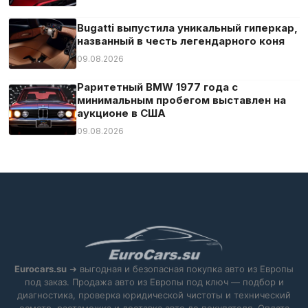
Система «старт-стоп»
Система аварийного вызова
Bugatti выпустила уникальный гиперкар,
названный в честь легендарного коня
Система контроля скоростного режима
09.08.2026
Система оповещения о расстоянии
Раритетный BMW 1977 года с
Система предупреждения об усталости
минимальным пробегом выставлен на
Спортивные сиденья
аукционе в США
Тюнер/радио
09.08.2026
Усилитель руля
Центральный замок
Цифровая приборная панель
Экстренное торможение
Электрозеркала
Электростекла
Eurocars.su
➜ выгодная и безопасная покупка авто из Европы
под заказ. Продажа авто из Европы под ключ — подбор и
диагностика, проверка юридической чистоты и технический