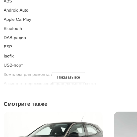
ABS
Android Auto
Apple CarPlay
Bluetooth
DAB-радио
ESP
Isofix
USB-порт
Комплект для ремонта шин
Показать всё
Ассистент переключения фар дальнего света
Ассистент при старте на подъеме
Бортовой компьютер
Смотрите также
Всесезонные шины
Встроенный музыкальный стриминг
Гарантия