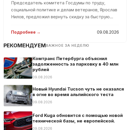
Навигационная система
Председатель комитета Госдумы по труду,
социальной политике и делам ветеранов, Ярослав
Подготовка навигации
Нилов, предложил вернуть скидку за быструю
Подлокотник
оплату штрафов за нарушения правил дорожного
Подогрев сидений
движения к прежнему уровню в 50 процентов.
Подробнее →
09.08.2026
Подсветка салона
Однако, он подчеркнул, что данна
РЕКОМЕНДУЕМ
Полная история обслуживания
ВАЖНОЕ ЗА НЕДЕЛЮ
Противобуксовочная система
Комтранс Петербурга объяснил
Противотуманная фара
задолженность за парковку в 40 млн
рублей
Распознавание дорожных знаков
09.08.2026
Руль с подогревом
Новый Hyundai Tucson чуть не оказался
Сажевый фильтр
в огне во время альпийского теста
Светодиодные габаритные огни
09.08.2026
Светодиодные фары
Ford Kuga обновится с помощью новой
Сенсорный экран
технической базы, не европейской.
Сетка в багажнике
09.08.2026