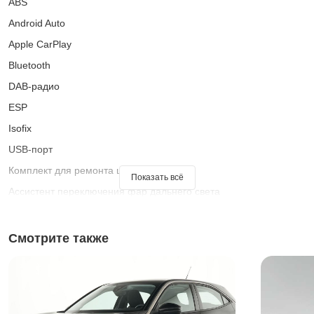
ABS
Android Auto
Apple CarPlay
Bluetooth
DAB-радио
ESP
Isofix
USB-порт
Комплект для ремонта шин
Показать всё
Ассистент переключения фар дальнего света
Бесключевой доступ
Беспроводная зарядка для смартфонов
Смотрите также
Бортовой компьютер
Всесезонные шины
Встроенный музыкальный стриминг