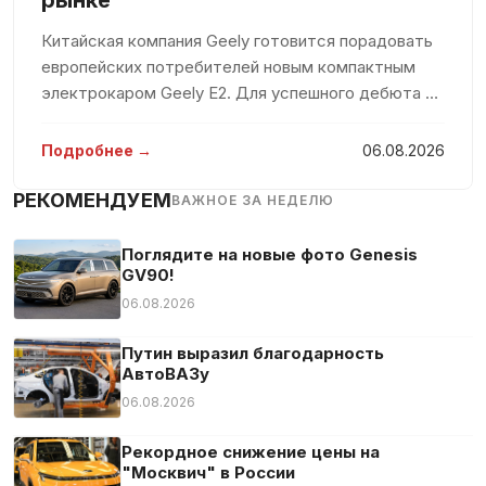
рынке
Противотуманная фара
Китайская компания Geely готовится порадовать
Распознавание дорожных знаков
европейских потребителей новым компактным
Светодиодные габаритные огни
электрокаром Geely E2. Для успешного дебюта на
Светодиодные фары
рынке компания вложит значительные средства,
Сенсорный экран
стремясь захватить значительную долю среди
Подробнее →
06.08.2026
конкурентов. По мнению евро
Система «старт-стоп»
РЕКОМЕНДУЕМ
ВАЖНОЕ ЗА НЕДЕЛЮ
Система предупреждения об усталости
Тонированные стекла
Поглядите на новые фото Genesis
Тюнер/радио
GV90!
Усилитель руля
06.08.2026
Центральный замок
Путин выразил благодарность
Электрозеркала
АвтоВАЗу
Электростекла
06.08.2026
Рекордное снижение цены на
"Москвич" в России