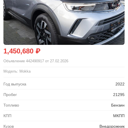
1,450,680 ₽
Объявление
442490917
от 27.02.2026
Модель: Mokka
Год выпуска
2022
Пробег
21295
Топливо
Бензин
КПП
МКПП
Кузов
Внедорожник