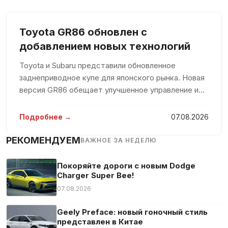
Toyota GR86 обновлен с
добавлением новых технологий
Toyota и Subaru представили обновленное
заднеприводное купе для японского рынка. Новая
версия GR86 обещает улучшенное управление и
эстетические изменения, чтобы радовать
любителей спортивных автомобилей. После
Подробнее →
07.08.2026
перехода к новому поколению в апреле 20
РЕКОМЕНДУЕМ
ВАЖНОЕ ЗА НЕДЕЛЮ
Покоряйте дороги с новым Dodge
Charger Super Bee!
07.08.2026
Geely Preface: новый гоночный стиль
представлен в Китае