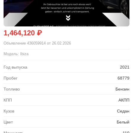
1,464,120 ₽
Объявление
436059914
от 26.02.2026
Модель: Ibiza
Год выпуска
2021
Пробег
68779
Топливо
Бензин
КПП
АКПП
Кузов
Седан
Цвет
Белый