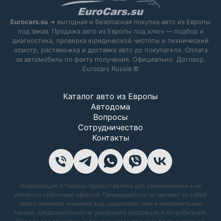
Eurocars.su
➜ выгодная и безопасная покупка авто из Европы
под заказ. Продажа авто из Европы под ключ — подбор и
диагностика, проверка юридической чистоты и технический
осмотр, растаможка и доставка авто до покупателя. Оплата
за автомобиль по факту получения. Официально. Договор.
Eurocars Russia ©
Каталог авто из Европы
Автодома
Вопросы
Сотрудничество
Контакты
Информация о товарах предоставлена для ознакомления и не
является публичной офертой. Производители оставляют за собой
право изменять внешний вид, характеристики и комплектацию
товара, предварительно не уведомляя продавцов и потребителей.