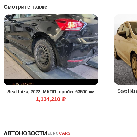
Смотрите также
Seat Ibi
Seat Ibiza, 2022, МКПП, пробег 63500 км
1,134,210 ₽
АВТОНОВОСТИ
EURO
CARS