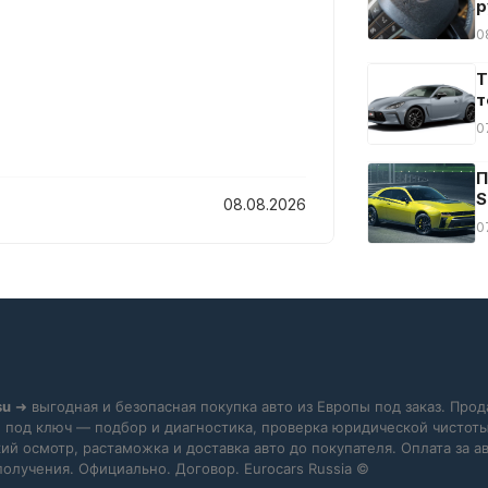
р
0
T
т
0
П
S
08.08.2026
0
su
➜ выгодная и безопасная покупка авто из Европы под заказ. Прод
 под ключ — подбор и диагностика, проверка юридической чистоты
ий осмотр, растаможка и доставка авто до покупателя. Оплата за 
получения. Официально. Договор. Eurocars Russia ©