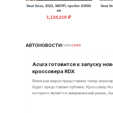
Seat Ibiza, 2022, МКПП, пробег 63500
Seat I
км
1,134,210 ₽
АВТОНОВОСТИ
EURO
CARS
Acura готовится к запуску но
кроссовера RDX
Японская марка представила тизер анонси
будет представлен публике. Кроссовер Ac
которого является американский рынок, б
поколения модели увидели свет в 2013