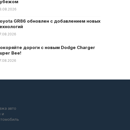
убежом
8.08.2026
oyota GR86 обновлен с добавлением новых
ехнологий
7.08.2026
окоряйте дороги с новым Dodge Charger
uper Bee!
7.08.2026
ажа авто
 и
автомобиль