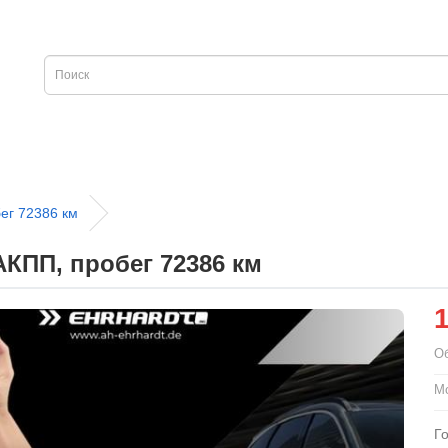
бег 72386 км
 АКПП, пробег 72386 км
О
Мо
Г