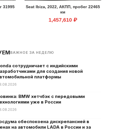
ег 31995
Seat Ibiza, 2022, АКПП, пробег 22465
км
1,457,610 ₽
УЕМ
ВАЖНОЕ ЗА НЕДЕЛЮ
onda сотрудничает с индийскими
азработчиками для создания новой
втомобильной платформы
8.08.2026
овинка: BMW хетчбэк с передовыми
ехнологиями уже в России
8.08.2026
осдума обеспокоена дискрепансией в
енах на автомобили LADA в России и за