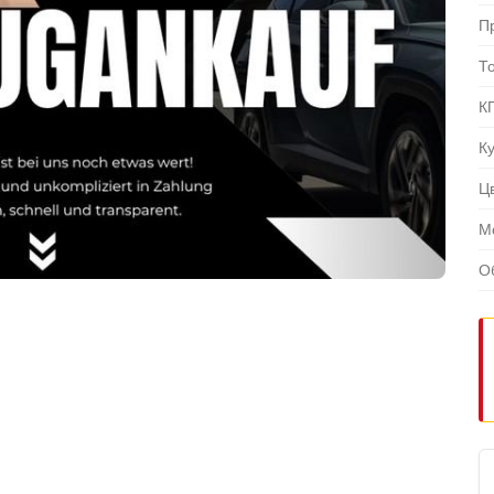
П
Т
К
К
Ц
М
О