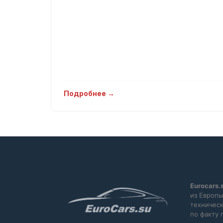
Подробнее →
Eurocars.
из Европы
техническ
по факту 