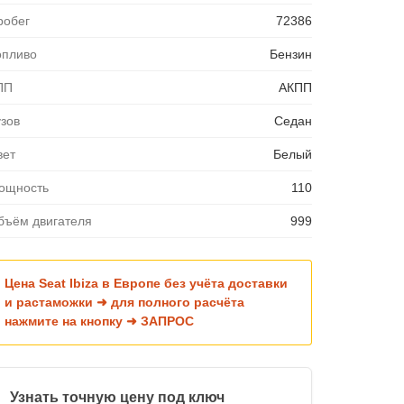
робег
72386
опливо
Бензин
ПП
АКПП
узов
Седан
вет
Белый
ощность
110
бъём двигателя
999
Цена Seat Ibiza в Европе без учёта доставки
и растаможки ➜ для полного расчёта
нажмите на кнопку ➜ ЗАПРОС
Узнать точную цену под ключ