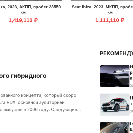
biza, 2023, АКПП, пробег 28550
Seat Ibiza, 2023, МКПП, проб
км
км
1,419,110 ₽
1,111,110 ₽
РЕКОМЕНД
H
р
вого гибридного
а
0
рованного концепта, который скоро
Н
ura RDX, основной аудиторией
т
ыл выпущен в 2006 году. Следующие
0
Г
ц