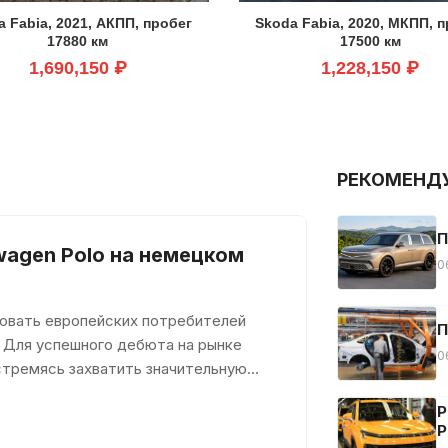
a Fabia, 2021, АКПП, пробег
Skoda Fabia, 2020, МКПП, 
17880 км
17500 км
1,690,150 ₽
1,228,150 ₽
РЕКОМЕНД
П
wagen Polo на немецком
0
довать европейских потребителей
П
 Для успешного дебюта на рынке
0
стремясь захватить значительную
Р
Р