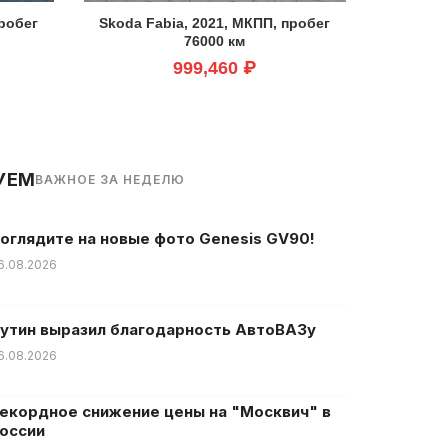
пробег
Skoda Fabia, 2021, МКПП, пробег
76000 км
999,460 ₽
УЕМ
ВАЖНОЕ ЗА НЕДЕЛЮ
оглядите на новые фото Genesis GV90!
6.08.2026
утин выразил благодарность АвтоВАЗу
6.08.2026
екордное снижение цены на "Москвич" в
оссии