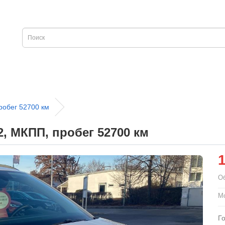
робег 52700 км
2, МКПП, пробег 52700 км
О
Мо
Г