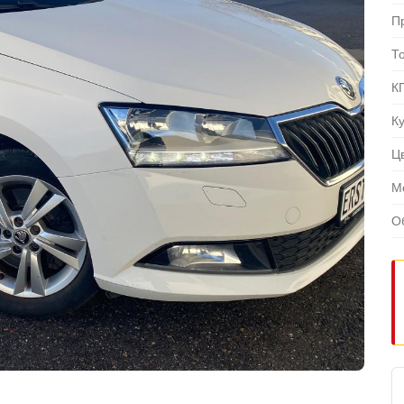
П
Т
К
К
Ц
М
О