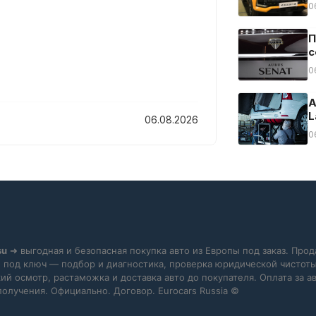
0
П
с
0
А
L
06.08.2026
0
su
➜ выгодная и безопасная покупка авто из Европы под заказ. Прод
 под ключ — подбор и диагностика, проверка юридической чистоты
ий осмотр, растаможка и доставка авто до покупателя. Оплата за 
получения. Официально. Договор. Eurocars Russia ©