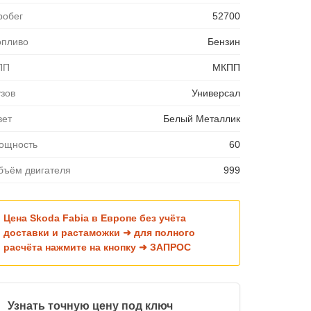
робег
52700
опливо
Бензин
ПП
МКПП
узов
Универсал
вет
Белый Металлик
ощность
60
бъём двигателя
999
Цена Skoda Fabia в Европе без учёта
доставки и растаможки ➜ для полного
расчёта нажмите на кнопку ➜ ЗАПРОС
Узнать точную цену под ключ