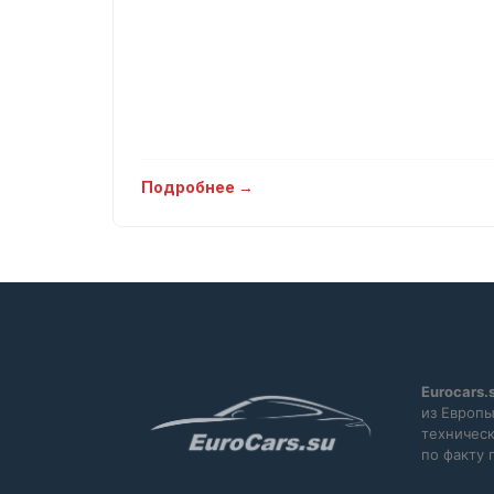
Подробнее →
Eurocars.
из Европы
техническ
по факту 