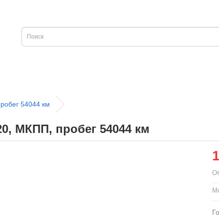
робег 54044 км
0, МКПП, пробег 54044 км
О
М
Г