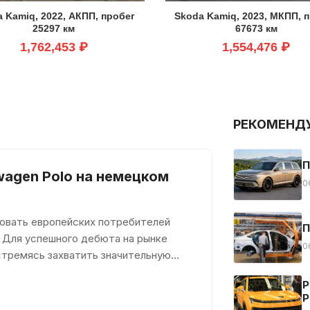
 Kamiq, 2022, АКПП, пробег
Skoda Kamiq, 2023, МКПП, 
25297 км
67673 км
1,762,453 ₽
1,554,476 ₽
РЕКОМЕНД
П
wagen Polo на немецком
0
довать европейских потребителей
П
 Для успешного дебюта на рынке
0
стремясь захватить значительную
Р
Р