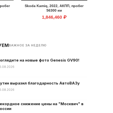
пробег
Skoda Kamiq, 2022, АКПП, пробег
56300 км
1,846,460 ₽
УЕМ
ВАЖНОЕ ЗА НЕДЕЛЮ
оглядите на новые фото Genesis GV90!
6.08.2026
утин выразил благодарность АвтоВАЗу
6.08.2026
екордное снижение цены на "Москвич" в
оссии