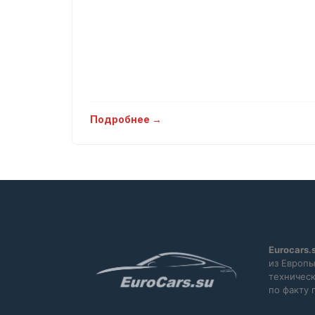
Подробнее →
Eurocars.
из Европы
техническ
по факту 