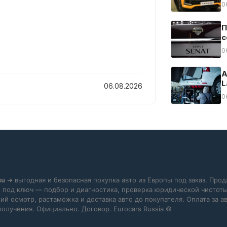
0
П
с
0
А
L
06.08.2026
0
su
➜ выгодная и безопасная покупка авто из Европы под заказ. Прод
 под ключ — подбор и диагностика, проверка юридической чистоты
ий осмотр, растаможка и доставка авто до покупателя. Оплата за 
получения. Официально. Договор. Eurocars Russia ©