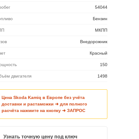
робег
54044
опливо
Бензин
ПП
МКПП
узов
Внедорожник
вет
Красный
ощность
150
бъём двигателя
1498
Цена Skoda Kamiq в Европе без учёта
доставки и растаможки ➜ для полного
расчёта нажмите на кнопку ➜ ЗАПРОС
Узнать точную цену под ключ