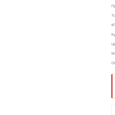
П
Т
К
К
Ц
М
О