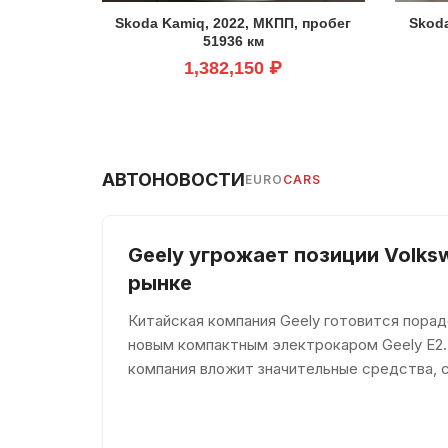
Skoda Kamiq, 2022, МКПП, пробег
Skoda
51936 км
1,382,150 ₽
АВТОНОВОСТИ
EURO
CARS
Geely угрожает позиции Volks
рынке
Китайская компания Geely готовится пора
новым компактным электрокаром Geely E2.
компания вложит значительные средства, 
долю среди конкурентов. По мнению евро