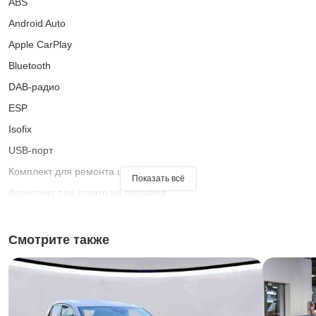
ABS
Android Auto
Apple CarPlay
Bluetooth
DAB-радио
ESP
Isofix
USB-порт
Комплект для ремонта шин
Показать всё
Ассистент при старте на подъеме
Багажник на крыше
Бортовой компьютер
Смотрите также
Встроенный музыкальный стриминг
Гарантия
Датчик дождя