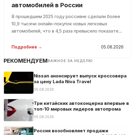
Подогрев сидений
автомобилей в России
Полная история обслуживания
В прошедшем 2025 году россияне сделали более
Противобуксовочная система
10,9 тысячи онлайн-покупок новых легковых
Сажевый фильтр
автомобилей, что в 4,5 раза превысило показатель
предыдущего года. Такие данные были
Светодиодные габаритные огни
представлены в исследовании агентства Smart
Подробнее →
05.08.2026
Светодиодные фары
Ranking, которое было доступно пор
Сенсорный экран
РЕКОМЕНДУЕМ
ВАЖНОЕ ЗА НЕДЕЛЮ
Система «старт-стоп»
Система аварийного вызова
Nissan анонсирует выпуск кроссовера
за цену Lada Niva Travel
Система оповещения о расстоянии
05.08.2026
Система предупреждения об усталости
Складные боковые зеркала
Три китайских автоконцерна впервые в
топ-10 мировых лидеров автопрома
Тюнер/радио
05.08.2026
Усилитель руля
Центральный замок
Россия возобновляет продажи