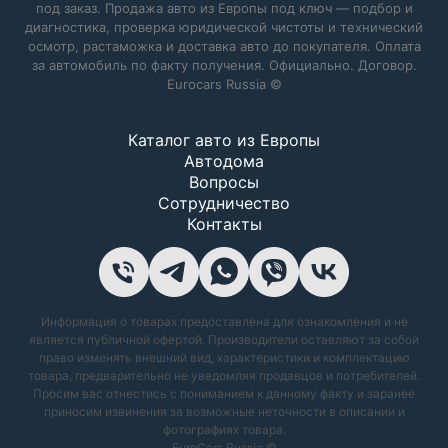
под заказ. Продажа авто из Европы под ключ — подбор и
диагностика, проверка юридической чистоты и технический
осмотр, растаможка и доставка авто до покупателя. Оплата
за автомобиль по факту получения. Официально. Договор.
Eurocars Russia ©
Каталог авто из Европы
Автодома
Вопросы
Сотрудничество
Контакты
Информация о товарах предоставлена для ознакомления и не
является публичной офертой. Производители оставляют за собой
право изменять внешний вид, характеристики и комплектацию
товара, предварительно не уведомляя продавцов и потребителей.
Просим вас отнестись с пониманием к данному факту и заранее
приносим извинения за возможные неточности в описании и
фотографиях товара.
EuroCars Russia ©