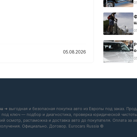
0
Ф
ш
0
Р
о
05.08.2026
0
su
➜ выгодная и безопасная покупка авто из Европы под заказ. Прод
 под ключ — подбор и диагностика, проверка юридической чистоты
ий осмотр, растаможка и доставка авто до покупателя. Оплата за 
получения. Официально. Договор. Eurocars Russia ©