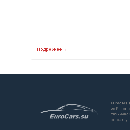
Подробнее →
Eurocars.
из Европы
техническ
по факту 