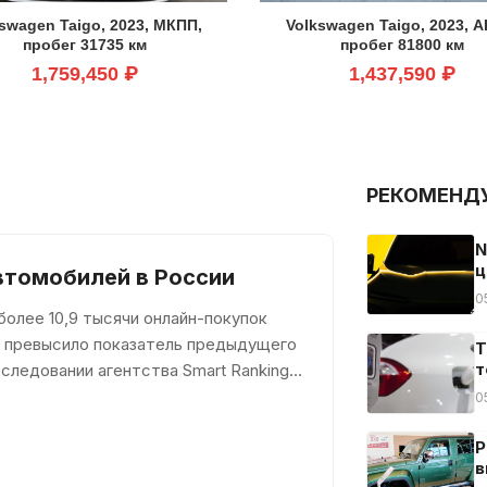
swagen Taigo, 2023, МКПП,
Volkswagen Taigo, 2023, 
пробег 31735 км
пробег 81800 км
1,759,450 ₽
1,437,590 ₽
РЕКОМЕНД
N
ц
втомобилей в России
0
олее 10,9 тысячи онлайн-покупок
за превысило показатель предыдущего
Т
т
следовании агентства Smart Ranking,
0
Р
в