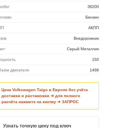
робег
38200
опливо
Бензин
ПП
АКПП
узов
Внедорожник
вет
Серый Металлик
ощность
150
бъём двигателя
1498
Цена Volkswagen Taigo в Европе без учёта
доставки и растаможки ➜ для полного
расчёта нажмите на кнопку ➜ ЗАПРОС
Узнать точную цену под ключ