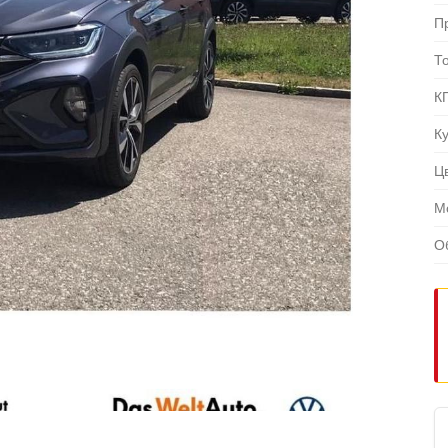
П
Т
К
К
Ц
М
О