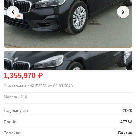
1,355,970 ₽
Объявление
449154558
от 03.03.2026
Модель: 218
Год выпуска
2020
Пробег
47788
Топливо
Бензин