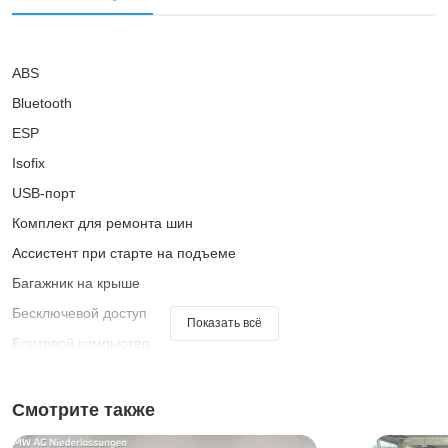
ABS
Bluetooth
ESP
Isofix
USB-порт
Комплект для ремонта шин
Ассистент при старте на подъеме
Багажник на крыше
Бесключевой доступ
Показать всё
Бортовой компьютер
Гарантия
Голосовое управление
Смотрите также
Датчик дождя