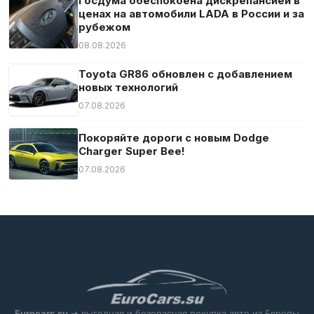
Госдума обеспокоена дискрепансией в
ценах на автомобили LADA в России и за
Усилитель руля
рубежом
Центральный замок
08.08.2026
Чехол для лыж
Toyota GR86 обновлен с добавлением
Экстренное торможение
новых технологий
Электрическая задняя дверь
07.08.2026
Электрозеркала
Покоряйте дороги с новым Dodge
Электростекла
Charger Super Bee!
07.08.2026
Eurocars.su
➜ выгодная и безопасная покупка авто из Европы