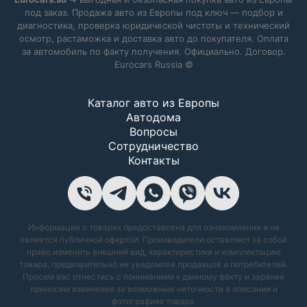
под заказ. Продажа авто из Европы под ключ — подбор и
диагностика, проверка юридической чистоты и технический
осмотр, растаможка и доставка авто до покупателя. Оплата
за автомобиль по факту получения. Официально. Договор.
Eurocars Russia ©
Каталог авто из Европы
Автодома
Вопросы
Сотрудничество
Контакты
Информация о товарах предоставлена для ознакомления и не
является публичной офертой. Производители оставляют за собой
право изменять внешний вид, характеристики и комплектацию
товара, предварительно не уведомляя продавцов и потребителей.
Просим вас отнестись с пониманием к данному факту и заранее
приносим извинения за возможные неточности в описании и
фотографиях товара.