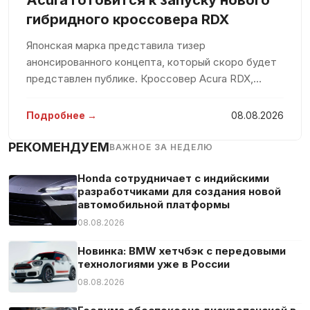
Подлокотник
гибридного кроссовера RDX
Подогрев сидений
Японская марка представила тизер
Полная история обслуживания
анонсированного концепта, который скоро будет
Противобуксовочная система
представлен публике. Кроссовер Acura RDX,
основной аудиторией которого является
Противотуманная фара
американский рынок, был выпущен в 2006 году.
Подробнее →
08.08.2026
Светодиодные габаритные огни
Следующие поколения модели увидели свет в
Светодиодные фары
2013
РЕКОМЕНДУЕМ
ВАЖНОЕ ЗА НЕДЕЛЮ
Система «старт-стоп»
Honda сотрудничает с индийскими
Система аварийного вызова
разработчиками для создания новой
Система контроля скоростного режима
автомобильной платформы
Система оповещения о расстоянии
08.08.2026
Система предупреждения об усталости
Новинка: BMW хетчбэк с передовыми
Складные боковые зеркала
технологиями уже в России
Спортивные сиденья
08.08.2026
Тюнер/радио