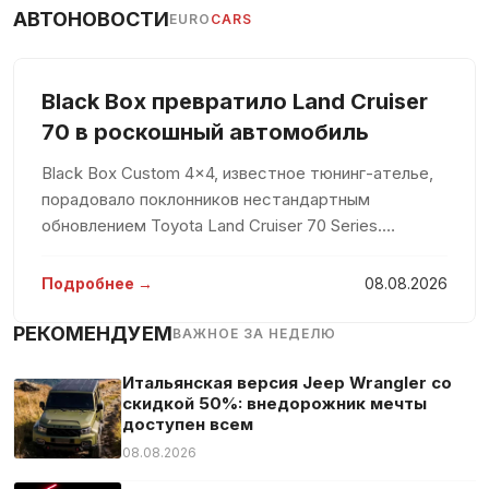
АВТОНОВОСТИ
EURO
CARS
Black Box превратило Land Cruiser
70 в роскошный автомобиль
Black Box Custom 4×4, известное тюнинг-ателье,
порадовало поклонников нестандартным
обновлением Toyota Land Cruiser 70 Series.
Традиционно воспринимаемый как скромное
рабочее средство, этот внедорожник теперь
Подробнее →
08.08.2026
предстал в роскошном обличии с белоснежны
РЕКОМЕНДУЕМ
ВАЖНОЕ ЗА НЕДЕЛЮ
Итальянская версия Jeep Wrangler со
скидкой 50%: внедорожник мечты
доступен всем
08.08.2026