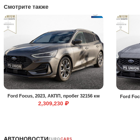
Смотрите также
Ford Focus, 2023, АКПП, пробег 32156 км
Ford Foc
2,309,230 ₽
АВТОНОВОСТИ
EURO
CARS