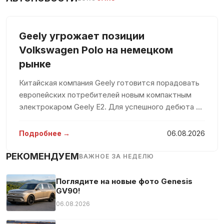
Geely угрожает позиции
Volkswagen Polo на немецком
рынке
Китайская компания Geely готовится порадовать
европейских потребителей новым компактным
электрокаром Geely E2. Для успешного дебюта на
рынке компания вложит значительные средства,
стремясь захватить значительную долю среди
Подробнее →
06.08.2026
конкурентов. По мнению евро
РЕКОМЕНДУЕМ
ВАЖНОЕ ЗА НЕДЕЛЮ
Поглядите на новые фото Genesis
GV90!
06.08.2026