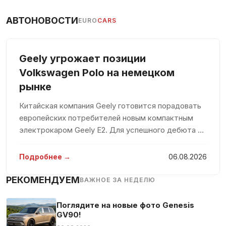
АВТОНОВОСТИ
EURO
CARS
Geely угрожает позиции
Volkswagen Polo на немецком
рынке
Китайская компания Geely готовится порадовать
европейских потребителей новым компактным
электрокаром Geely E2. Для успешного дебюта на
рынке компания вложит значительные средства,
стремясь захватить значительную долю среди
Подробнее →
06.08.2026
конкурентов. По мнению евро
РЕКОМЕНДУЕМ
ВАЖНОЕ ЗА НЕДЕЛЮ
Поглядите на новые фото Genesis
GV90!