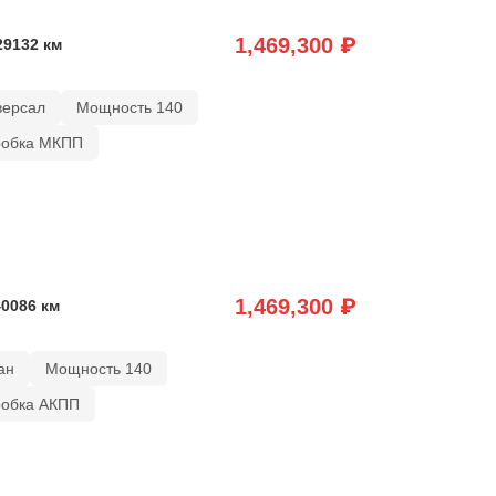
1,469,300 ₽
29132 км
версал
Мощность 140
робка МКПП
1,469,300 ₽
40086 км
ан
Мощность 140
робка АКПП