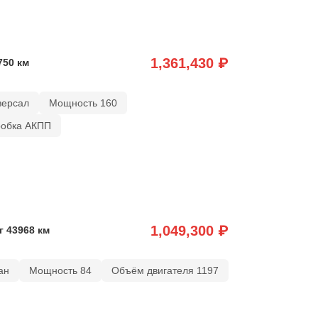
1,361,430 ₽
750 км
версал
Мощность 160
робка АКПП
1,049,300 ₽
г 43968 км
ан
Мощность 84
Объём двигателя 1197