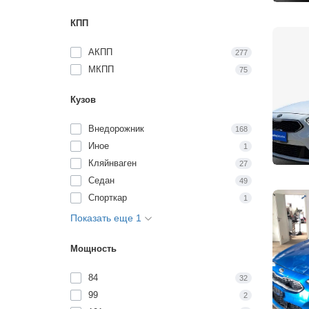
КПП
АКПП
277
МКПП
75
Кузов
Внедорожник
168
Иное
1
Кляйнваген
27
Седан
49
Спорткар
1
Показать еще 1
Мощность
84
32
99
2