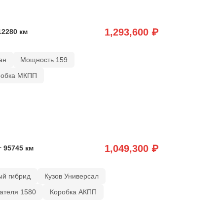
1,293,600 ₽
12280 км
ан
Мощность 159
робка МКПП
1,049,300 ₽
г 95745 км
ый гибрид
Кузов Универсал
ателя 1580
Коробка АКПП