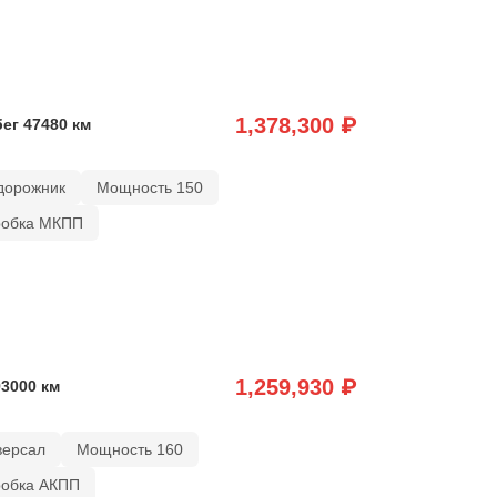
1,378,300 ₽
бег 47480 км
дорожник
Мощность 150
робка МКПП
1,259,930 ₽
93000 км
версал
Мощность 160
робка АКПП