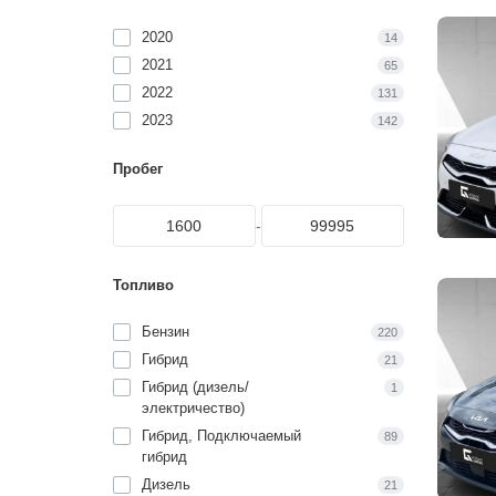
2020
14
2021
65
2022
131
2023
142
Пробег
-
Топливо
Бензин
220
Гибрид
21
Гибрид (дизель/
1
электричество)
Гибрид, Подключаемый
89
гибрид
Дизель
21