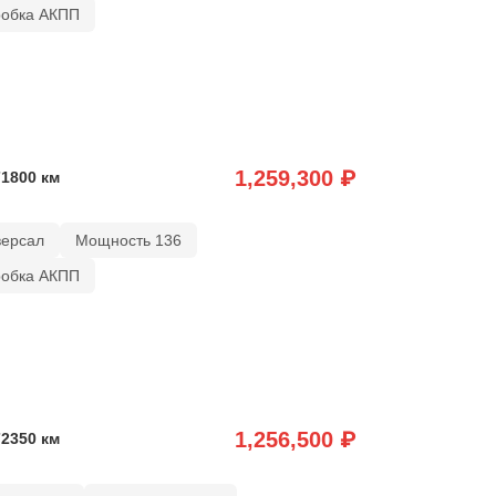
робка АКПП
1,259,300 ₽
71800 км
версал
Мощность 136
робка АКПП
1,256,500 ₽
72350 км