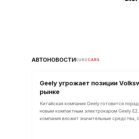
АВТОНОВОСТИ
EURO
CARS
Geely угрожает позиции Volks
рынке
Китайская компания Geely готовится пора
новым компактным электрокаром Geely E2.
компания вложит значительные средства, 
долю среди конкурентов. По мнению евро