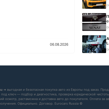
0
П
с
0
А
L
06.08.2026
0
su
➜ выгодная и безопасная покупка авто из Европы под заказ. Прод
 под ключ — подбор и диагностика, проверка юридической чистоты
ий осмотр, растаможка и доставка авто до покупателя. Оплата за 
получения. Официально. Договор. Eurocars Russia ©