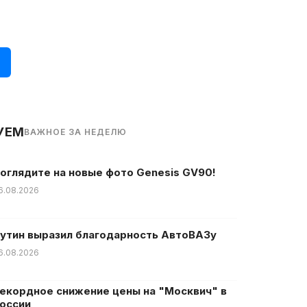
УЕМ
ВАЖНОЕ ЗА НЕДЕЛЮ
оглядите на новые фото Genesis GV90!
6.08.2026
утин выразил благодарность АвтоВАЗу
6.08.2026
екордное снижение цены на "Москвич" в
оссии