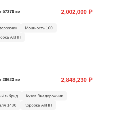
2,002,000 ₽
г 57376 км
дорожник
Мощность 160
робка АКПП
2,848,230 ₽
г 29623 км
ый гибрид
Кузов Внедорожник
еля 1498
Коробка АКПП