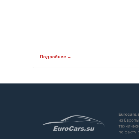
Подробнее →
Eurocars.
из Европы
техническ
по факту 