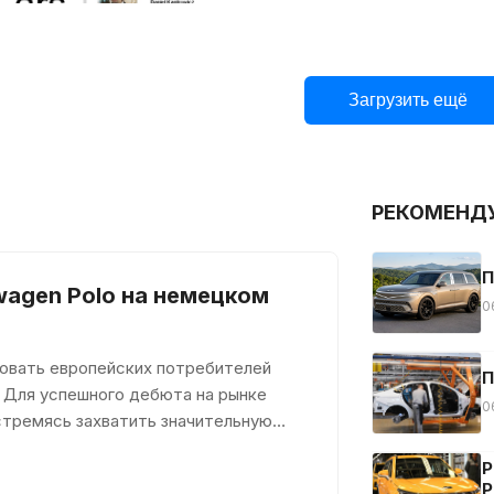
Загрузить ещё
РЕКОМЕНД
П
wagen Polo на немецком
0
довать европейских потребителей
П
 Для успешного дебюта на рынке
0
стремясь захватить значительную
Р
Р