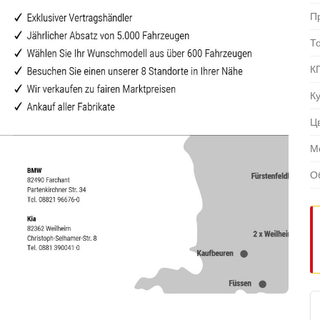
П
Т
К
К
Ц
М
О