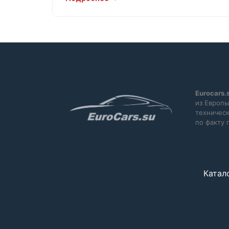
Электрозеркала
Электростекла
Eurocars.
из Европы
техническ
по факту 
Катал