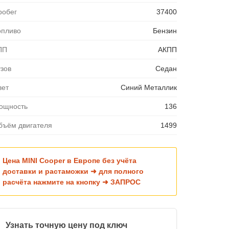
робег
37400
опливо
Бензин
ПП
АКПП
узов
Седан
вет
Синий Металлик
ощность
136
бъём двигателя
1499
Цена MINI Cooper в Европе без учёта
доставки и растаможки ➜ для полного
расчёта нажмите на кнопку ➜ ЗАПРОС
Узнать точную цену под ключ