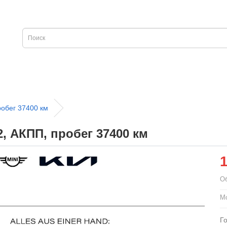
робег 37400 км
, АКПП, пробег 37400 км
О
Мо
Г