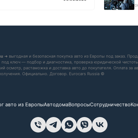
0
su
➜ выгодная и безопасная покупка авто из Европы под заказ. Прод
 под ключ — подбор и диагностика, проверка юридической чистоты
ий осмотр, растаможка и доставка авто до покупателя. Оплата за 
получения. Официально. Договор. Eurocars Russia ©
ог авто из Европы
Автодома
Вопросы
Сотрудничество
Ко