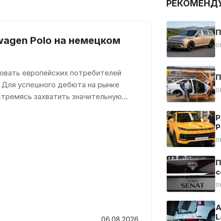
РЕКОМЕНД
П
wagen Polo на немецком
0
довать европейских потребителей
П
 Для успешного дебюта на рынке
0
стремясь захватить значительную
Р
Р
0
П
с
0
А
L
06.08.2026