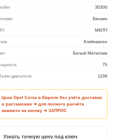
робег
30300
опливо
Бензин
ПП
МКПП
узов
Кляйнваген
вет
Белый Металлик
ощность
75
бъём двигателя
1199
Цена Opel Corsa в Европе без учёта доставки
и растаможки ➜ для полного расчёта
нажмите на кнопку ➜ ЗАПРОС
Узнать точную цену под ключ