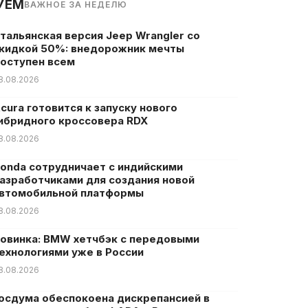
УЕМ
ВАЖНОЕ ЗА НЕДЕЛЮ
тальянская версия Jeep Wrangler со
кидкой 50%: внедорожник мечты
оступен всем
8.08.2026
cura готовится к запуску нового
ибридного кроссовера RDX
8.08.2026
onda сотрудничает с индийскими
азработчиками для создания новой
втомобильной платформы
8.08.2026
овинка: BMW хетчбэк с передовыми
ехнологиями уже в России
8.08.2026
осдума обеспокоена дискрепансией в