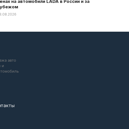
енах на автомобили LADA в России и за
убежом
8.08.2026
ажа авто
 и
автомобиль
нтакты