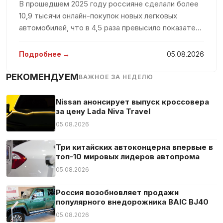
В прошедшем 2025 году россияне сделали более
Контроль полосы движения
10,9 тысячи онлайн-покупок новых легковых
В машине не курили
автомобилей, что в 4,5 раза превысило показатель
Мультируль
предыдущего года. Такие данные были
Навигационная система
представлены в исследовании агентства Smart
Подробнее →
05.08.2026
Ranking, которое было доступно пор
Новая услуга
РЕКОМЕНДУЕМ
ВАЖНОЕ ЗА НЕДЕЛЮ
Омыватель фар
Передний привод
Nissan анонсирует выпуск кроссовера
Подлокотник
за цену Lada Niva Travel
Подогрев сидений
05.08.2026
Противобуксовочная система
Три китайских автоконцерна впервые в
Противотуманная фара
топ-10 мировых лидеров автопрома
Распознавание дорожных знаков
05.08.2026
Светодиодные габаритные огни
Россия возобновляет продажи
Светодиодные фары
популярного внедорожника BAIC BJ40
Сенсорный экран
05.08.2026