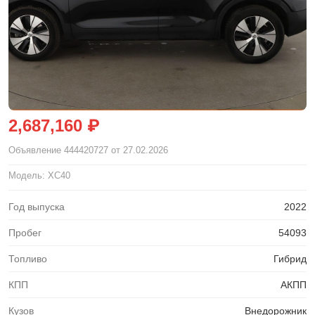
2,687,160 ₽
Объявление
444420727
от 27.02.2026
Модель: XC40
Год выпуска
2022
Пробег
54093
Топливо
Гибрид
КПП
АКПП
Кузов
Внедорожник