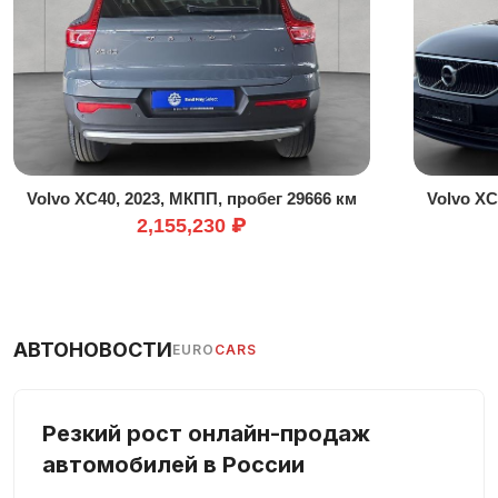
Бортовой компьютер
Ветровое стекло с подогревом
Всесезонные шины
Гарантия
Голосовое управление
Датчик дождя
Volvo XC40, 2023, МКПП, пробег 29666 км
Volvo XC
Датчик освещенности
2,155,230 ₽
Динамический контроль шасси
Зеркало заднего вида с автоматическим затемнением
Зимний пакет
Иммобилайзер
АВТОНОВОСТИ
EURO
CARS
Кожаный руль
Колеса из легкого сплава
Резкий рост онлайн-продаж
Комплект громкой связи
автомобилей в России
Контроль давления в шинах