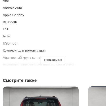
ABS
Android Auto
Apple CarPlay
Bluetooth
ESP
Isofix
USB-порт
Комплект для ремонта шин
Адаптивный круиз-контроль
Показать всё
Ассистент переключения фар дальнего света
Ассистент при старте на подъеме
Аудиосистема
Смотрите также
Багажник на крыше
Безбликовые фары дальнего света
Бесключевой доступ