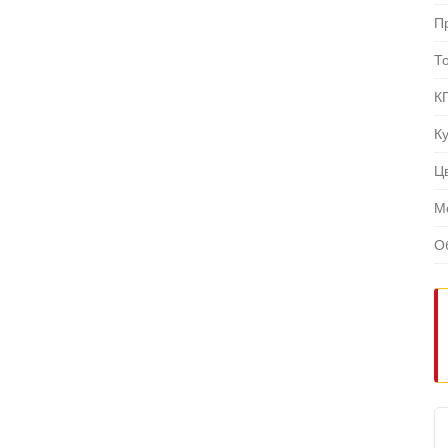
П
Т
К
К
Ц
М
О