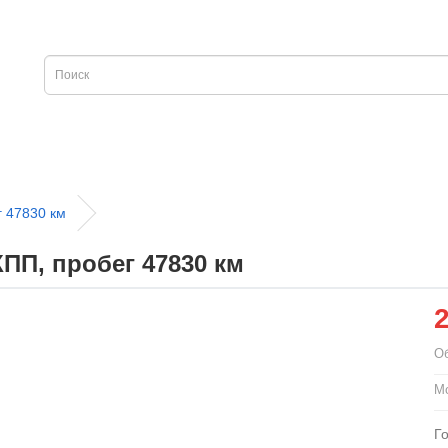
г 47830 км
КПП, пробег 47830 км
О
М
Г