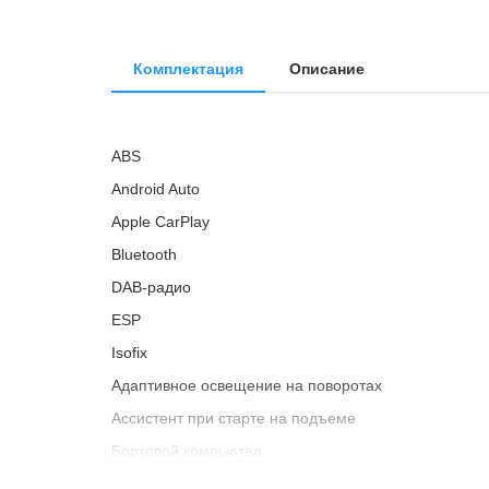
Комплектация
Описание
ABS
Android Auto
Apple CarPlay
Bluetooth
DAB-радио
ESP
Isofix
Адаптивное освещение на поворотах
Ассистент при старте на подъеме
Бортовой компьютер
Встроенный музыкальный стриминг