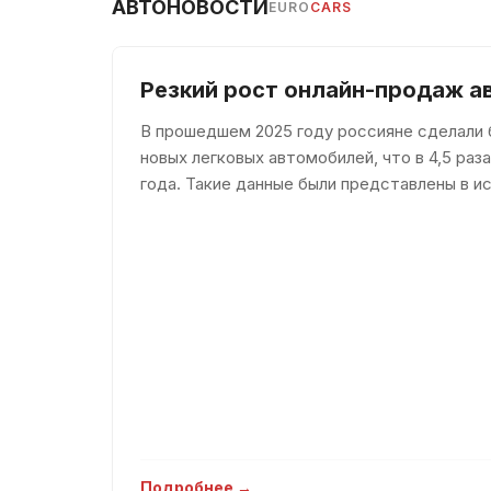
АВТОНОВОСТИ
EURO
CARS
Передний привод
Подлокотник
Резкий рост онлайн-продаж а
Подогрев сидений
Подсветка салона
В прошедшем 2025 году россияне сделали б
новых легковых автомобилей, что в 4,5 ра
Противобуксовочная система
года. Такие данные были представлены в ис
Противотуманная фара
которое было доступно пор
Распознавание дорожных знаков
Сажевый фильтр
Светодиодные габаритные огни
Светодиодные фары
Сенсорный экран
Сертификат на аккумулятор
Система «старт-стоп»
Система аварийного вызова
Подробнее →
Система оповещения о расстоянии