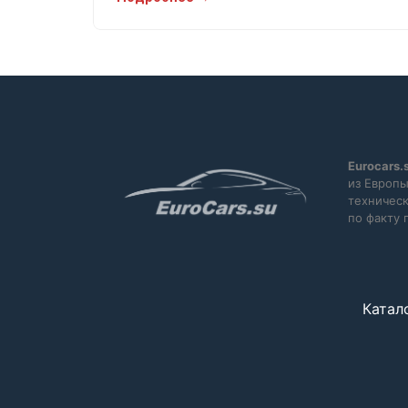
Спортивные сиденья
Точка доступа WLAN / Wi-Fi
Тюнер/радио
Центральный замок
Цифровая приборная панель
Экстренное торможение
Eurocars.
из Европы
Электрическая задняя дверь
техническ
Электрозеркала
по факту 
Катал