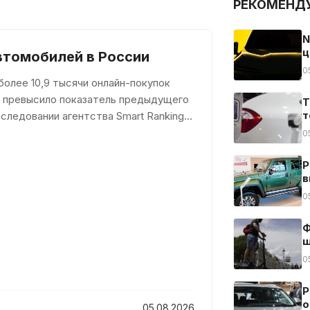
РЕКОМЕНД
N
ц
втомобилей в России
0
олее 10,9 тысячи онлайн-покупок
за превысило показатель предыдущего
Т
т
следовании агентства Smart Ranking,
0
Р
в
0
Ф
ш
0
Р
о
05.08.2026