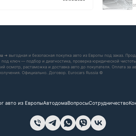
0
su
➜ выгодная и безопасная покупка авто из Европы под заказ. Прод
 под ключ — подбор и диагностика, проверка юридической чистоты
ий осмотр, растаможка и доставка авто до покупателя. Оплата за 
получения. Официально. Договор. Eurocars Russia ©
ог авто из Европы
Автодома
Вопросы
Сотрудничество
Ко