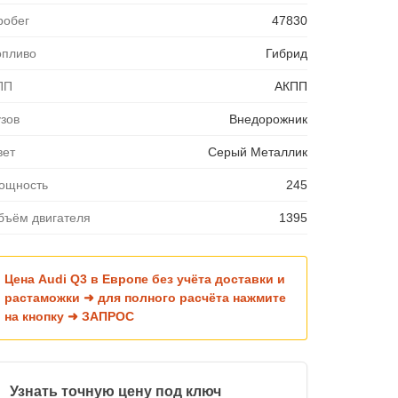
робег
47830
опливо
Гибрид
ПП
АКПП
узов
Внедорожник
вет
Серый Металлик
ощность
245
бъём двигателя
1395
Цена Audi Q3 в Европе без учёта доставки и
растаможки ➜ для полного расчёта нажмите
на кнопку ➜ ЗАПРОС
Узнать точную цену под ключ