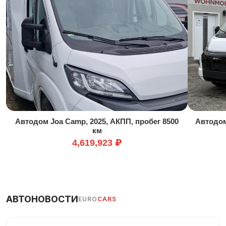
Усилитель руля
Центральный замок
Автодом Joa Camp, 2025, АКПП, пробег 8500
Автодом
км
4,619,923 ₽
АВТОНОВОСТИ
EURO
CARS