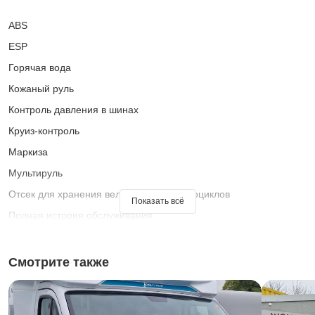
ABS
ESP
Горячая вода
Кожаный руль
Контроль давления в шинах
Круиз-контроль
Маркиза
Мультируль
Отсек для хранения велосипедов и мотоциклов
Показать всё
Полная история обслуживания
Стойка для велосипеда
Тонированные стекла
Смотрите также
Тюнер/радио
УНИТАЗ