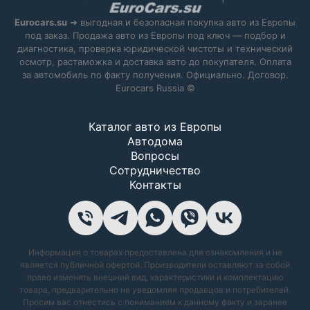
Eurocars.su
➜ выгодная и безопасная покупка авто из Европы
под заказ. Продажа авто из Европы под ключ — подбор и
диагностика, проверка юридической чистоты и технический
осмотр, растаможка и доставка авто до покупателя. Оплата
за автомобиль по факту получения. Официально. Договор.
Eurocars Russia ©
Каталог авто из Европы
Автодома
Вопросы
Сотрудничество
Контакты
Информация о товарах предоставлена для ознакомления и не
является публичной офертой. Производители оставляют за собой
право изменять внешний вид, характеристики и комплектацию
товара, предварительно не уведомляя продавцов и потребителей.
Просим вас отнестись с пониманием к данному факту и заранее