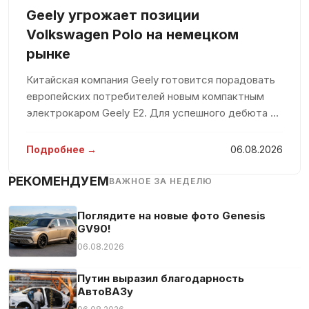
Geely угрожает позиции
Volkswagen Polo на немецком
рынке
Китайская компания Geely готовится порадовать
европейских потребителей новым компактным
электрокаром Geely E2. Для успешного дебюта на
рынке компания вложит значительные средства,
стремясь захватить значительную долю среди
Подробнее →
06.08.2026
конкурентов. По мнению евро
РЕКОМЕНДУЕМ
ВАЖНОЕ ЗА НЕДЕЛЮ
Поглядите на новые фото Genesis
GV90!
06.08.2026
Путин выразил благодарность
АвтоВАЗу