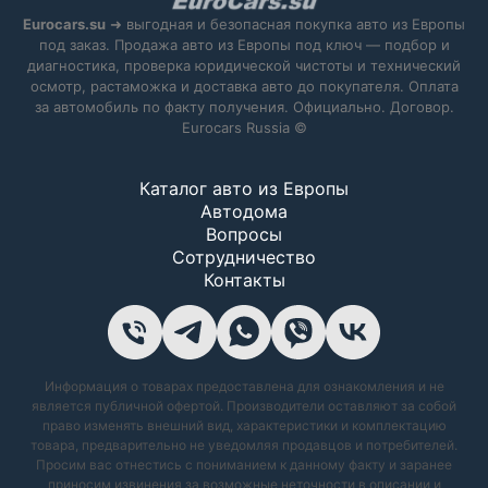
Eurocars.su
➜ выгодная и безопасная покупка авто из Европы
под заказ. Продажа авто из Европы под ключ — подбор и
диагностика, проверка юридической чистоты и технический
осмотр, растаможка и доставка авто до покупателя. Оплата
за автомобиль по факту получения. Официально. Договор.
Eurocars Russia ©
Каталог авто из Европы
Автодома
Вопросы
Сотрудничество
Контакты
Информация о товарах предоставлена для ознакомления и не
является публичной офертой. Производители оставляют за собой
право изменять внешний вид, характеристики и комплектацию
товара, предварительно не уведомляя продавцов и потребителей.
Просим вас отнестись с пониманием к данному факту и заранее
приносим извинения за возможные неточности в описании и