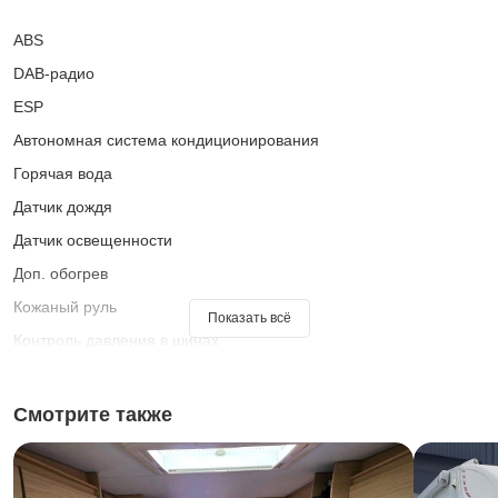
ABS
DAB-радио
ESP
Автономная система кондиционирования
Горячая вода
Датчик дождя
Датчик освещенности
Доп. обогрев
Кожаный руль
Показать всё
Контроль давления в шинах
Круиз-контроль
Маркиза
Смотрите также
Мультируль
Навигационная система