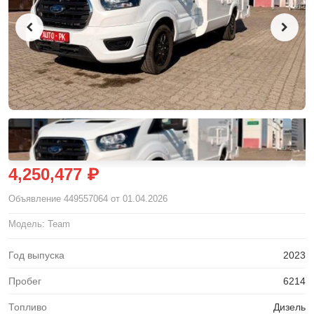
4,250,477 ₽
Объявление
449557064
от 01.04.2026
Модель: Team
Год выпуска
2023
Пробег
6214
Топливо
Дизель