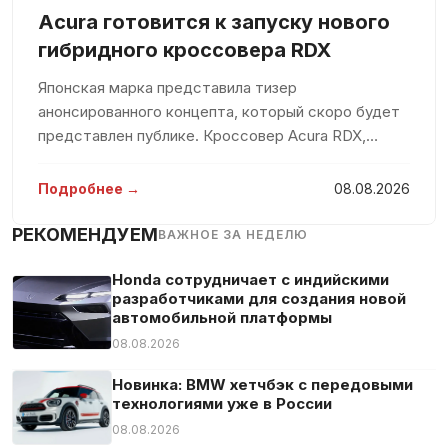
Acura готовится к запуску нового
гибридного кроссовера RDX
Японская марка представила тизер
анонсированного концепта, который скоро будет
представлен публике. Кроссовер Acura RDX,
основной аудиторией которого является
американский рынок, был выпущен в 2006 году.
Подробнее →
08.08.2026
Следующие поколения модели увидели свет в
2013
РЕКОМЕНДУЕМ
ВАЖНОЕ ЗА НЕДЕЛЮ
Honda сотрудничает с индийскими
разработчиками для создания новой
автомобильной платформы
08.08.2026
Новинка: BMW хетчбэк с передовыми
технологиями уже в России
08.08.2026