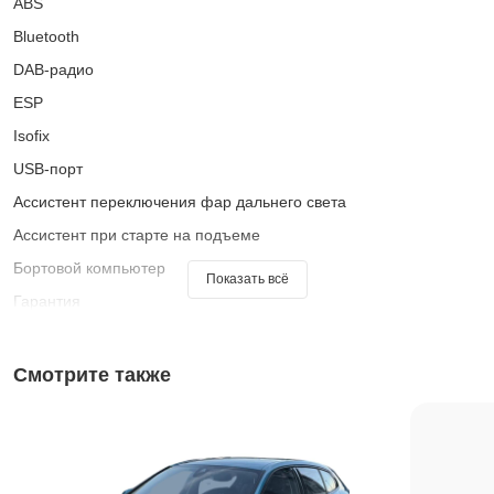
ABS
Bluetooth
DAB-радио
ESP
Isofix
USB-порт
Ассистент переключения фар дальнего света
Ассистент при старте на подъеме
Бортовой компьютер
Показать всё
Гарантия
Голосовое управление
Датчик дождя
Смотрите также
Датчик освещенности
Зеркало заднего вида с автоматическим затемнением
Иммобилайзер