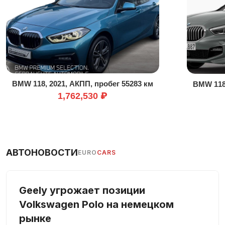
Кожаный руль
Колеса из легкого сплава
Комплект громкой связи
Контроль давления в шинах
Круиз-контроль
Мультируль
BMW 118, 2021, АКПП, пробег 55283 км
BMW 118,
Навигационная система
1,762,530 ₽
Подлокотник
Подогрев сидений
Полная история обслуживания
АВТОНОВОСТИ
EURO
CARS
Противобуксовочная система
Светодиодные габаритные огни
Светодиодные фары
Geely угрожает позиции
Сенсорный экран
Volkswagen Polo на немецком
Сигнализация
рынке