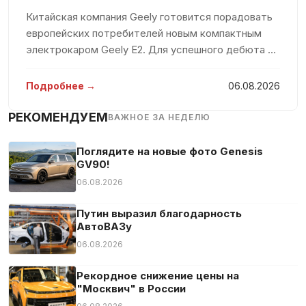
Система «старт-стоп»
Китайская компания Geely готовится порадовать
Система аварийного вызова
европейских потребителей новым компактным
Система контроля скоростного режима
электрокаром Geely E2. Для успешного дебюта на
рынке компания вложит значительные средства,
Система оповещения о расстоянии
стремясь захватить значительную долю среди
Подробнее →
06.08.2026
Тонированные стекла
конкурентов. По мнению евро
Точка доступа WLAN / Wi-Fi
РЕКОМЕНДУЕМ
ВАЖНОЕ ЗА НЕДЕЛЮ
Тюнер/радио
Усилитель руля
Поглядите на новые фото Genesis
GV90!
Центральный замок
06.08.2026
Цифровая приборная панель
Экстренное торможение
Путин выразил благодарность
АвтоВАЗу
Электростекла
06.08.2026
Рекордное снижение цены на
"Москвич" в России