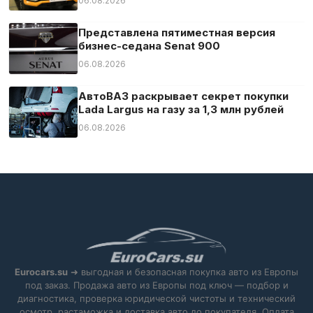
06.08.2026
Представлена пятиместная версия
бизнес-седана Senat 900
06.08.2026
АвтоВАЗ раскрывает секрет покупки
Lada Largus на газу за 1,3 млн рублей
06.08.2026
Eurocars.su
➜ выгодная и безопасная покупка авто из Европы
под заказ. Продажа авто из Европы под ключ — подбор и
диагностика, проверка юридической чистоты и технический
осмотр, растаможка и доставка авто до покупателя. Оплата