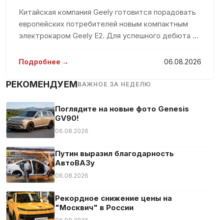
Противобуксовочная система
Китайская компания Geely готовится порадовать
Распознавание дорожных знаков
европейских потребителей новым компактным
Сажевый фильтр
электрокаром Geely E2. Для успешного дебюта на
Светодиодные габаритные огни
рынке компания вложит значительные средства,
стремясь захватить значительную долю среди
Светодиодные фары
Подробнее →
06.08.2026
конкурентов. По мнению евро
Сенсорный экран
РЕКОМЕНДУЕМ
ВАЖНОЕ ЗА НЕДЕЛЮ
Система «старт-стоп»
Система аварийного вызова
Поглядите на новые фото Genesis
GV90!
Система контроля скоростного режима
06.08.2026
Система оповещения о расстоянии
Система предупреждения о движении сзади
Путин выразил благодарность
АвтоВАЗу
Складные боковые зеркала
06.08.2026
Тонированные стекла
Тюнер/радио
Рекордное снижение цены на
"Москвич" в России
Усилитель руля