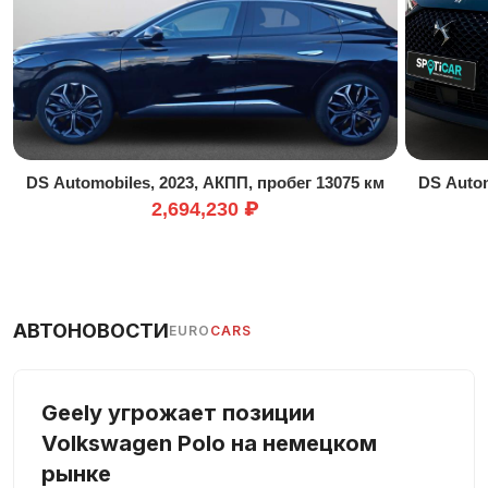
Датчик освещенности
Зеркало заднего вида с автоматическим затемнением
Иммобилайзер
Кожаный руль
Колеса из легкого сплава
DS Automobiles, 2023, АКПП, пробег 13075 км
DS Autom
Комплект громкой связи
2,694,230 ₽
Контроль давления в шинах
Контроль полосы движения
В машине не курили
Мониторинг слепых зон
АВТОНОВОСТИ
EURO
CARS
Мультируль
Навигационная система
Geely угрожает позиции
Подогрев сидений
Volkswagen Polo на немецком
Проекционный дисплей
рынке