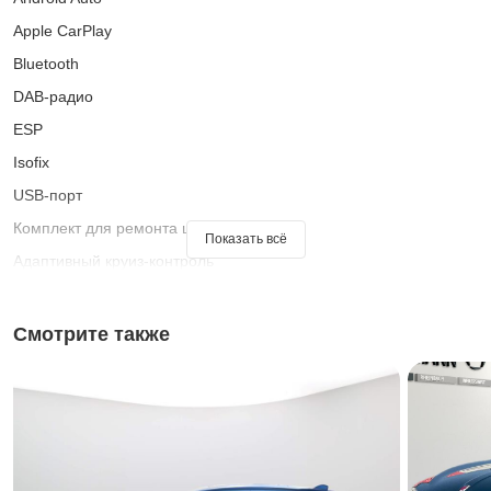
Apple CarPlay
Bluetooth
DAB-радио
ESP
Isofix
USB-порт
Комплект для ремонта шин
Показать всё
Адаптивный круиз-контроль
Ассистент переключения фар дальнего света
Ассистент при старте на подъеме
Смотрите также
Аудиосистема
Бесключевой доступ
Бортовой компьютер
Гарантия
Датчик дождя