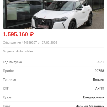
1,595,160 ₽
Объявление
444689297
от 27.02.2026
Модель: Automobiles
Год выпуска
2021
Пробег
20758
Топливо
Бензин
КПП
АКПП
Кузов
Внедорожник
Цвет
Черный Металлик