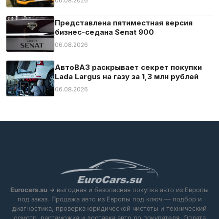
06.08.2026
Центральный замок
Экстренное торможение
Представлена пятиместная версия
бизнес-седана Senat 900
Электрозеркала
06.08.2026
Электростекла
АвтоВАЗ раскрывает секрет покупки
Lada Largus на газу за 1,3 млн рублей
06.08.2026
Eurocars.su
➜ выгодная и безопасная покупка авто из Европы
под заказ. Продажа авто из Европы под ключ — подбор и
диагностика, проверка юридической чистоты и технический
осмотр, растаможка и доставка авто до покупателя. Оплата