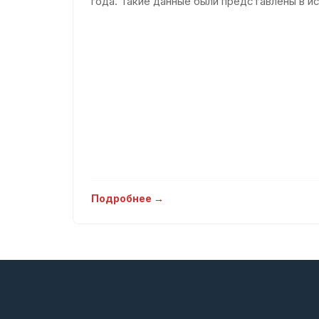
года. Такие данные были представлены в ис
которое было доступно пор
Подробнее →