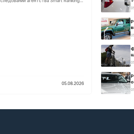
т
следовании агентства Smart Ranking,
0
Р
в
0
Ф
ш
0
Р
о
05.08.2026
0