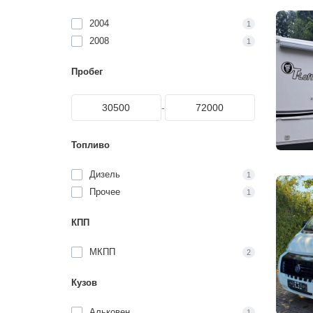
2004
1
2008
1
Пробег
-
Топливо
Дизель
1
Прочее
1
КПП
МКПП
2
Кузов
Альковен
1