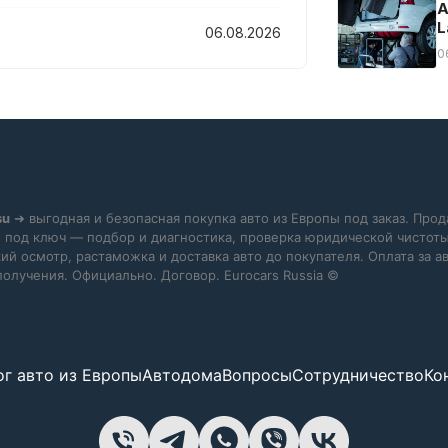
А
L
06.08.2026
0
su
➜ выгодная и безопасная покупка авто из Европы под заказ. Прод
 под ключ — подбор и диагностика, проверка юридической чистоты
ий осмотр, растаможка и доставка авто до покупателя. Оплата за 
получения. Официально. Договор. Eurocars Russia ©
ог авто из Европы
Автодома
Вопросы
Сотрудничество
Ко