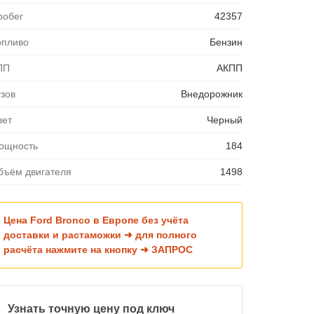
робег
42357
опливо
Бензин
ПП
АКПП
узов
Внедорожник
вет
Черный
ощность
184
бъём двигателя
1498
Цена Ford Bronco в Европе без учёта
доставки и растаможки ➜ для полного
расчёта нажмите на кнопку ➜ ЗАПРОС
Узнать точную цену под ключ