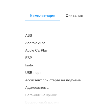
Комплектация
Описание
ABS
Android Auto
Apple CarPlay
ESP
Isofix
USB-порт
Ассистент при старте на подъеме
Аудиосистема
Багажник на крыше
Бесключевой доступ
Беспроводная зарядка для смартфонов