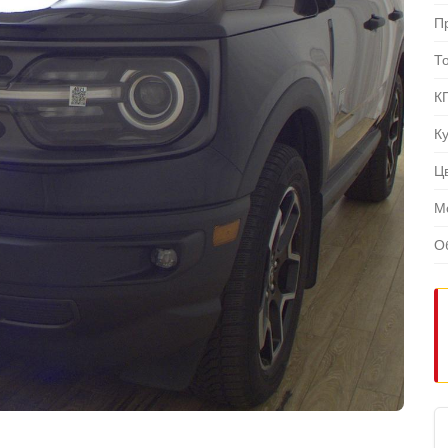
П
Т
К
К
Ц
М
О