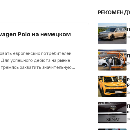
РЕКОМЕНД
П
wagen Polo на немецком
0
довать европейских потребителей
П
 Для успешного дебюта на рынке
0
стремясь захватить значительную
Р
Р
0
П
с
0