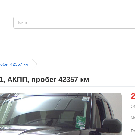
обег 42357 км
1, АКПП, пробег 42357 км
О
Мо
Г