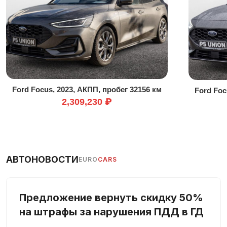
Комплект громкой связи
Контроль давления в шинах
Контроль полосы движения
В машине не курили
Мультируль
Опора для поясницы
Ford Focus, 2023, АКПП, пробег 32156 км
Ford Foc
Передний привод
2,309,230 ₽
Подлокотник
Полная история обслуживания
Противобуксовочная система
Противотуманная фара
АВТОНОВОСТИ
EURO
CARS
МКПП
Сажевый фильтр
Предложение вернуть скидку 50%
Светодиодные габаритные огни
на штрафы за нарушения ПДД в ГД
Светодиодные фары