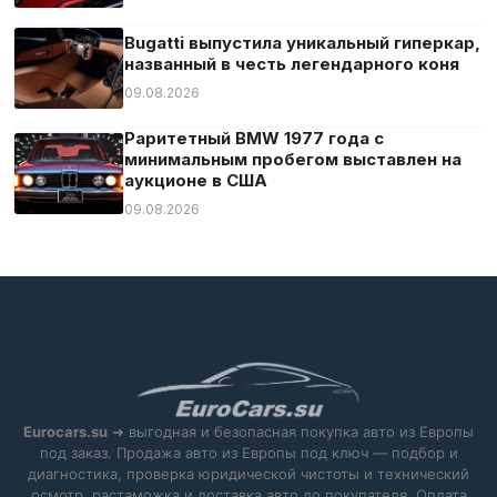
Bugatti выпустила уникальный гиперкар,
названный в честь легендарного коня
09.08.2026
Раритетный BMW 1977 года с
минимальным пробегом выставлен на
аукционе в США
09.08.2026
Eurocars.su
➜ выгодная и безопасная покупка авто из Европы
под заказ. Продажа авто из Европы под ключ — подбор и
диагностика, проверка юридической чистоты и технический
осмотр, растаможка и доставка авто до покупателя. Оплата