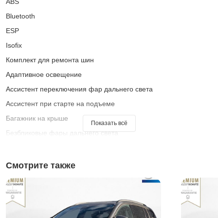
ABS
Bluetooth
ESP
Isofix
Комплект для ремонта шин
Адаптивное освещение
Ассистент переключения фар дальнего света
Ассистент при старте на подъеме
Багажник на крыше
Показать всё
Безбликовые фары дальнего света
Бортовой компьютер
Голосовое управление
Смотрите также
Датчик освещенности
Иммобилайзер
Кожаный руль