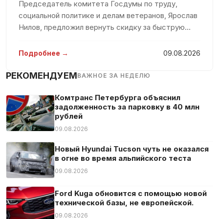
Председатель комитета Госдумы по труду,
Сетка в багажнике
социальной политике и делам ветеранов, Ярослав
Система «старт-стоп»
Нилов, предложил вернуть скидку за быструю
Система аварийного вызова
оплату штрафов за нарушения правил дорожного
Система контроля скоростного режима
движения к прежнему уровню в 50 процентов.
Подробнее →
09.08.2026
Однако, он подчеркнул, что данна
Система оповещения о расстоянии
РЕКОМЕНДУЕМ
ВАЖНОЕ ЗА НЕДЕЛЮ
Система предупреждения об усталости
Съемное сцепное устройство
Комтранс Петербурга объяснил
задолженность за парковку в 40 млн
Тонированные стекла
рублей
Тюнер/радио
09.08.2026
Усилитель руля
Новый Hyundai Tucson чуть не оказался
Центральный замок
в огне во время альпийского теста
Экстренное торможение
09.08.2026
Электрозеркала
Ford Kuga обновится с помощью новой
Электростекла
технической базы, не европейской.
09.08.2026