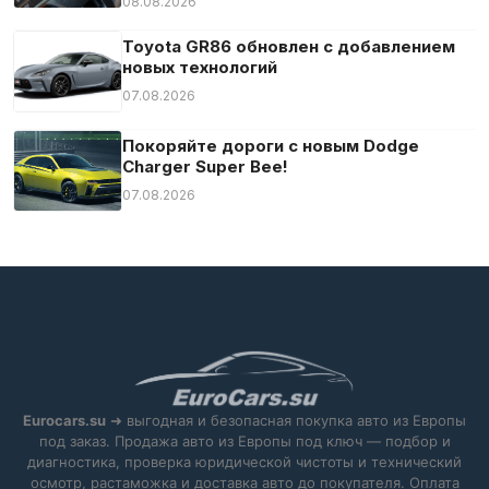
08.08.2026
Руль с подогревом
Сажевый фильтр
Toyota GR86 обновлен с добавлением
новых технологий
Светодиодные габаритные огни
07.08.2026
Светодиодные фары
Сенсорный экран
Покоряйте дороги с новым Dodge
Charger Super Bee!
Система «старт-стоп»
07.08.2026
Система аварийного вызова
Система контроля скоростного режима
Система предупреждения об усталости
Складные боковые зеркала
Спортивная подвеска
Спортивные сиденья
Спортивный пакет
Eurocars.su
➜ выгодная и безопасная покупка авто из Европы
Тонированные стекла
под заказ. Продажа авто из Европы под ключ — подбор и
диагностика, проверка юридической чистоты и технический
Точка доступа WLAN / Wi-Fi
осмотр, растаможка и доставка авто до покупателя. Оплата