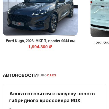
Бесключевой доступ
Бортовой компьютер
Ветровое стекло с подогревом
Всесезонные шины
Гарантия
Голосовое управление
Ford Kuga, 2023, МКПП, пробег 9944 км
Ford Kug
Датчик дождя
1,994,300 ₽
Датчик освещенности
Зеркало заднего вида с автоматическим затемнением
Зимний пакет
Иммобилайзер
АВТОНОВОСТИ
EURO
CARS
Кожаный руль
Колеса из легкого сплава
Acura готовится к запуску нового
Комплект громкой связи
гибридного кроссовера RDX
Контроль давления в шинах