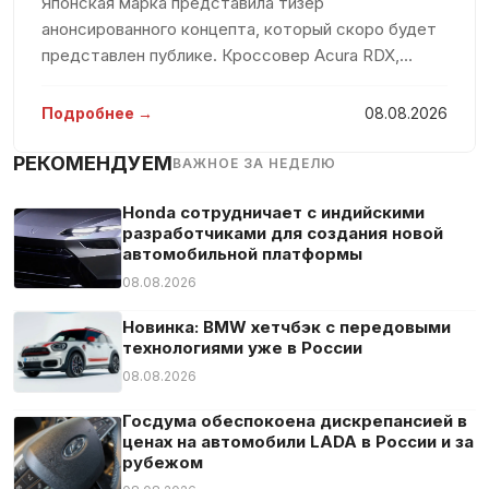
Японская марка представила тизер
Контроль полосы движения
анонсированного концепта, который скоро будет
В машине не курили
представлен публике. Кроссовер Acura RDX,
Мониторинг слепых зон
основной аудиторией которого является
Мультируль
американский рынок, был выпущен в 2006 году.
Подробнее →
08.08.2026
Следующие поколения модели увидели свет в
Навигационная система
2013
РЕКОМЕНДУЕМ
ВАЖНОЕ ЗА НЕДЕЛЮ
Опора для поясницы
Передний привод
Honda сотрудничает с индийскими
разработчиками для создания новой
Подвижное сцепное устройство
автомобильной платформы
Подлокотник
08.08.2026
Подогрев сидений
Новинка: BMW хетчбэк с передовыми
Подсветка салона
технологиями уже в России
Проекционный дисплей
08.08.2026
Противобуксовочная система
Госдума обеспокоена дискрепансией в
Противотуманная фара
ценах на автомобили LADA в России и за
рубежом
Распознавание дорожных знаков