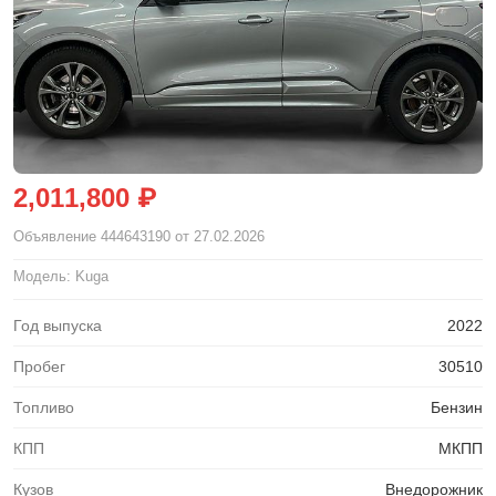
2,011,800 ₽
Объявление
444643190
от 27.02.2026
Модель: Kuga
Год выпуска
2022
Пробег
30510
Топливо
Бензин
КПП
МКПП
Кузов
Внедорожник