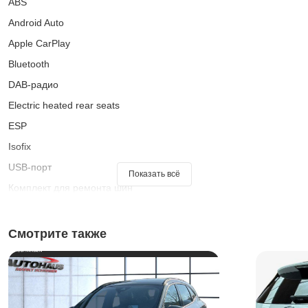
ABS
Android Auto
Apple CarPlay
Bluetooth
DAB-радио
Electric heated rear seats
ESP
Isofix
USB-порт
Показать всё
Комплект для ремонта шин
Адаптивный круиз-контроль
Ассистент переключения фар дальнего света
Смотрите также
Ассистент при старте на подъеме
Аудиосистема
Багажник на крыше