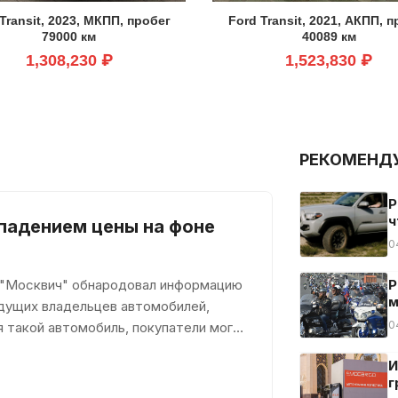
Transit, 2023, МКПП, пробег
Ford Transit, 2021, АКПП, 
79000 км
40089 км
1,308,230 ₽
1,523,830 ₽
РЕКОМЕНД
Р
ч
падением цены на фоне
0
 "Москвич" обнародовал информацию
Р
м
дущих владельцев автомобилей,
0
 такой автомобиль, покупатели могут
И
г