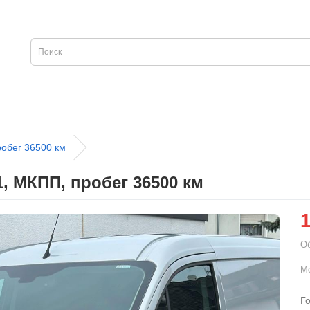
робег 36500 км
1, МКПП, пробег 36500 км
О
Мо
Г