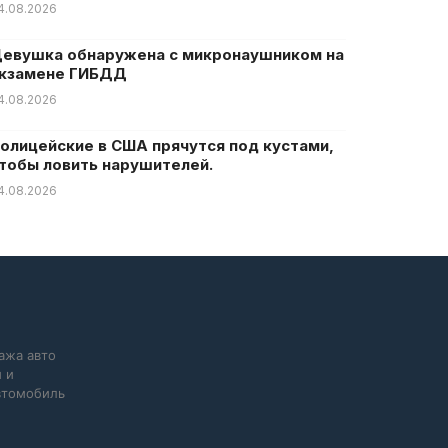
4.08.2026
евушка обнаружена с микронаушником на
кзамене ГИБДД
4.08.2026
олицейские в США прячутся под кустами,
тобы ловить нарушителей.
4.08.2026
ажа авто
 и
автомобиль