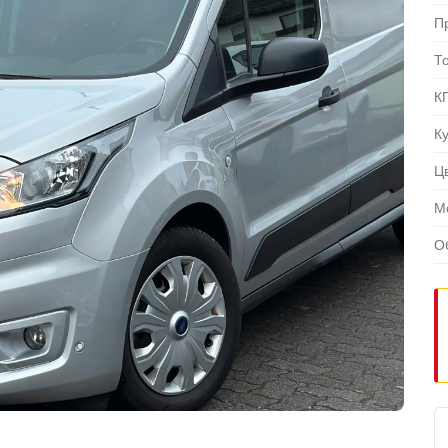
П
Т
К
К
Ц
М
О