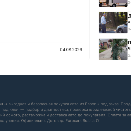
0
Д
э
0
П
ч
04.08.2026
0
su
➜ выгодная и безопасная покупка авто из Европы под заказ. Прод
 под ключ — подбор и диагностика, проверка юридической чистоты
ий осмотр, растаможка и доставка авто до покупателя. Оплата за 
получения. Официально. Договор. Eurocars Russia ©