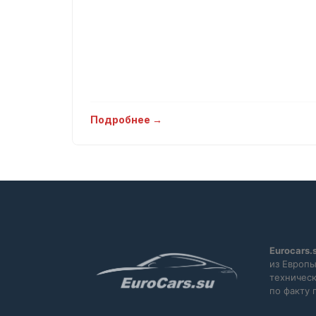
Подробнее →
Eurocars.
из Европы
техническ
по факту 