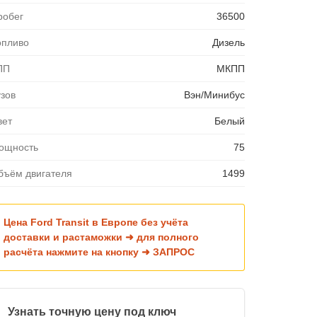
робег
36500
опливо
Дизель
ПП
МКПП
узов
Вэн/Минибус
вет
Белый
ощность
75
бъём двигателя
1499
Цена Ford Transit в Европе без учёта
доставки и растаможки ➜ для полного
расчёта нажмите на кнопку ➜ ЗАПРОС
Узнать точную цену под ключ