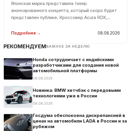
Японская марка представила тизер
анонсированного концепта, который скоро будет
представлен публике. Кроссовер Acura RDX,
основной аудиторией которого является
американский рынок, был выпущен в 2006 году.
Подробнее →
08.08.2026
Следующие поколения модели увидели свет в
2013
РЕКОМЕНДУЕМ
ВАЖНОЕ ЗА НЕДЕЛЮ
Honda сотрудничает с индийскими
разработчиками для создания новой
автомобильной платформы
08.08.2026
Новинка: BMW хетчбэк с передовыми
технологиями уже в России
08.08.2026
Госдума обеспокоена дискрепансией в
ценах на автомобили LADA в России и за
рубежом