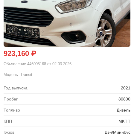
923,160 ₽
Объявление
446095168
от 02.03.2026
Модель: Transit
Год выпуска
2021
Пробег
80800
Топливо
Дизель
КПП
МКПП
Кузов
Вэн/Минибус