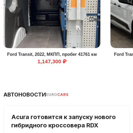
Усилитель руля
Центральный замок
Электрозеркала
Электростекла
Ford Transit, 2022, МКПП, пробег 41761 км
Ford Tra
1,147,300 ₽
АВТОНОВОСТИ
EURO
CARS
Acura готовится к запуску нового
гибридного кроссовера RDX