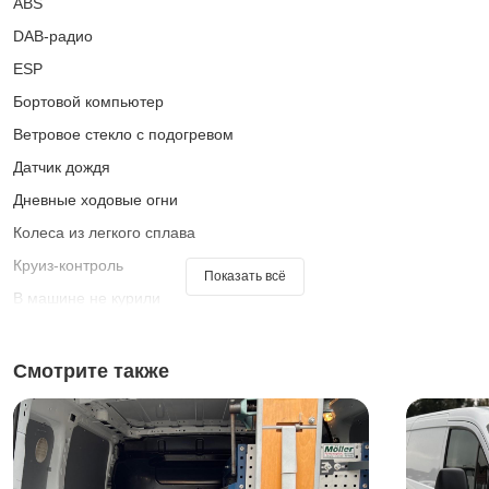
ABS
DAB-радио
ESP
Бортовой компьютер
Ветровое стекло с подогревом
Датчик дождя
Дневные ходовые огни
Колеса из легкого сплава
Круиз-контроль
Показать всё
В машине не курили
Передний привод
Подлокотник
Смотрите также
Противотуманная фара
Система «старт-стоп»
Тюнер/радио