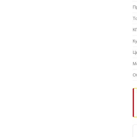
П
Т
К
К
Ц
М
О