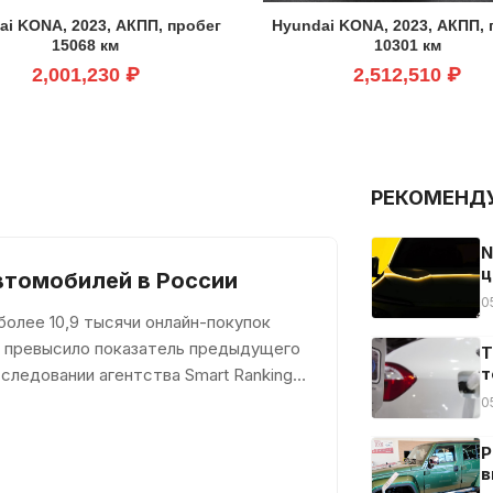
ai KONA, 2023, АКПП, пробег
Hyundai KONA, 2023, АКПП, 
15068 км
10301 км
2,001,230 ₽
2,512,510 ₽
РЕКОМЕНД
N
ц
втомобилей в России
0
олее 10,9 тысячи онлайн-покупок
за превысило показатель предыдущего
Т
т
следовании агентства Smart Ranking,
0
Р
в