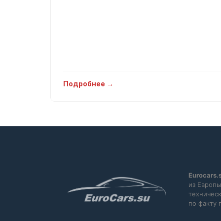
Подробнее →
Eurocars.
из Европы
техническ
по факту 