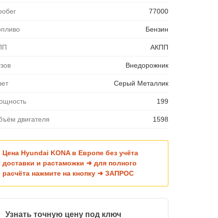
робег
77000
опливо
Бензин
ПП
АКПП
узов
Внедорожник
вет
Серый Металлик
ощность
199
бъём двигателя
1598
Цена Hyundai KONA в Европе без учёта
доставки и растаможки ➜ для полного
расчёта нажмите на кнопку ➜ ЗАПРОС
Узнать точную цену под ключ