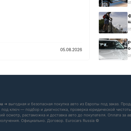
0
Ф
ш
0
Р
о
05.08.2026
0
su
➜ выгодная и безопасная покупка авто из Европы под заказ. Прод
 под ключ — подбор и диагностика, проверка юридической чистоты
ий осмотр, растаможка и доставка авто до покупателя. Оплата за 
получения. Официально. Договор. Eurocars Russia ©