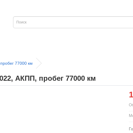
пробег 77000 км
22, АКПП, пробег 77000 км
О
М
Г