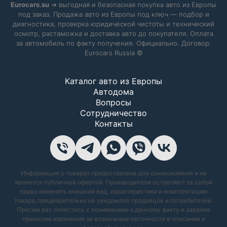
Eurocars.su
➜ выгодная и безопасная покупка авто из Европы
под заказ. Продажа авто из Европы под ключ — подбор и
диагностика, проверка юридической чистоты и технический
осмотр, растаможка и доставка авто до покупателя. Оплата
за автомобиль по факту получения. Официально. Договор.
Eurocars Russia ©
Каталог авто из Европы
Автодома
Вопросы
Сотрудничество
Контакты
Информация о товарах предоставлена для ознакомления и не
является публичной офертой. Производители оставляют за собой
право изменять внешний вид, характеристики и комплектацию
товара, предварительно не уведомляя продавцов и потребителей.
Просим вас отнестись с пониманием к данному факту и заранее
приносим извинения за возможные неточности в описании и