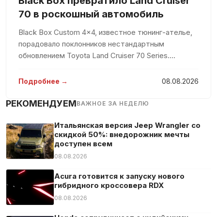
Black Box превратило Land Cruiser
70 в роскошный автомобиль
Black Box Custom 4×4, известное тюнинг-ателье,
порадовало поклонников нестандартным
обновлением Toyota Land Cruiser 70 Series.
Традиционно воспринимаемый как скромное
рабочее средство, этот внедорожник теперь
Подробнее →
08.08.2026
предстал в роскошном обличии с белоснежны
РЕКОМЕНДУЕМ
ВАЖНОЕ ЗА НЕДЕЛЮ
Итальянская версия Jeep Wrangler со
скидкой 50%: внедорожник мечты
доступен всем
08.08.2026
Acura готовится к запуску нового
гибридного кроссовера RDX
08.08.2026