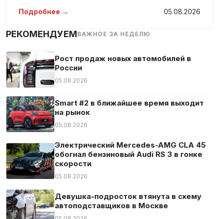
же смелое, как и аудиозапись гонки Mustang на
Подробнее →
05.08.2026
диком западе. Генеральный дир
РЕКОМЕНДУЕМ
ВАЖНОЕ ЗА НЕДЕЛЮ
Рост продаж новых автомобилей в
России
05.08.2026
Smart #2 в ближайшее время выходит
на рынок
05.08.2026
Электрический Mercedes-AMG CLA 45
обогнал бензиновый Audi RS 3 в гонке
скорости
05.08.2026
Девушка-подросток втянута в схему
автоподставщиков в Москве
05.08.2026