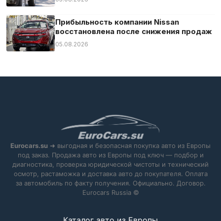
Прибыльность компании Nissan
восстановлена после снижения продаж
05.08.2026
Eurocars.su
➜ выгодная и безопасная покупка авто из Европы
под заказ. Продажа авто из Европы под ключ — подбор и
диагностика, проверка юридической чистоты и технический
осмотр, растаможка и доставка авто до покупателя. Оплата
за автомобиль по факту получения. Официально. Договор.
Eurocars Russia ©
Каталог авто из Европы