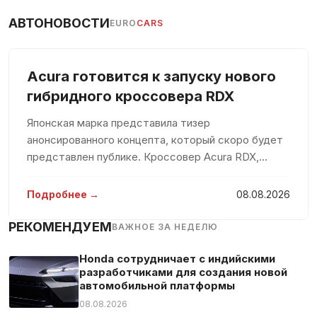
АВТОНОВОСТИ
EURO
CARS
Acura готовится к запуску нового
гибридного кроссовера RDX
Японская марка представила тизер
анонсированного концепта, который скоро будет
представлен публике. Кроссовер Acura RDX,
основной аудиторией которого является
американский рынок, был выпущен в 2006 году.
Подробнее →
08.08.2026
Следующие поколения модели увидели свет в
2013
РЕКОМЕНДУЕМ
ВАЖНОЕ ЗА НЕДЕЛЮ
Honda сотрудничает с индийскими
разработчиками для создания новой
автомобильной платформы
08.08.2026