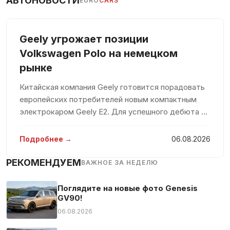
АВТОНОВОСТИ
EURO
CARS
Geely угрожает позиции
Volkswagen Polo на немецком
рынке
Китайская компания Geely готовится порадовать
европейских потребителей новым компактным
электрокаром Geely E2. Для успешного дебюта на
рынке компания вложит значительные средства,
стремясь захватить значительную долю среди
Подробнее →
06.08.2026
конкурентов. По мнению евро
РЕКОМЕНДУЕМ
ВАЖНОЕ ЗА НЕДЕЛЮ
Поглядите на новые фото Genesis
GV90!
06.08.2026