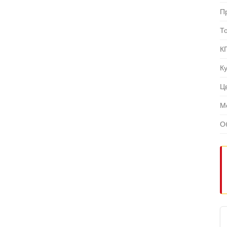
П
Т
К
К
Ц
М
О