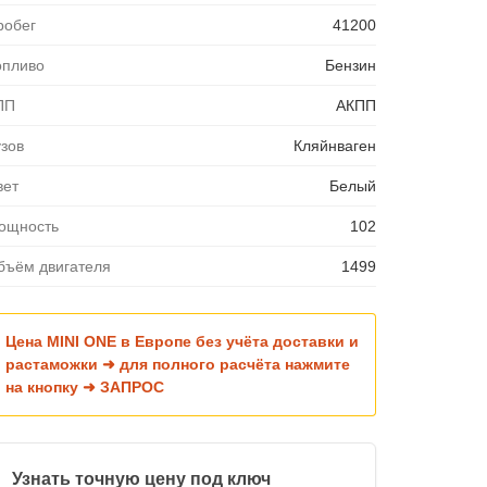
робег
41200
опливо
Бензин
ПП
АКПП
узов
Кляйнваген
вет
Белый
ощность
102
бъём двигателя
1499
Цена MINI ONE в Европе без учёта доставки и
растаможки ➜ для полного расчёта нажмите
на кнопку ➜ ЗАПРОС
Узнать точную цену под ключ