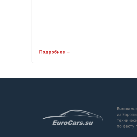
Подробнее →
Eurocars.
из Европы
техническ
по факту 