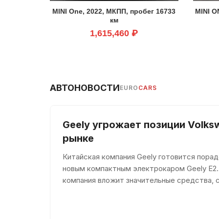
MINI One, 2022, МКПП, пробег 16733
MINI O
км
1,615,460 ₽
АВТОНОВОСТИ
EURO
CARS
Geely угрожает позиции Volks
рынке
Китайская компания Geely готовится пора
новым компактным электрокаром Geely E2.
компания вложит значительные средства, 
долю среди конкурентов. По мнению евро