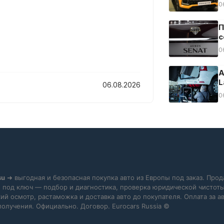
0
П
с
0
А
L
06.08.2026
0
su
➜ выгодная и безопасная покупка авто из Европы под заказ. Прод
 под ключ — подбор и диагностика, проверка юридической чистоты
ий осмотр, растаможка и доставка авто до покупателя. Оплата за 
получения. Официально. Договор. Eurocars Russia ©