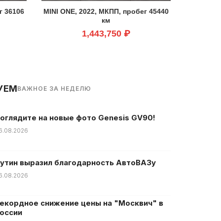
г 36106
MINI ONE, 2022, МКПП, пробег 45440
км
1,443,750 ₽
УЕМ
ВАЖНОЕ ЗА НЕДЕЛЮ
оглядите на новые фото Genesis GV90!
6.08.2026
утин выразил благодарность АвтоВАЗу
6.08.2026
екордное снижение цены на "Москвич" в
оссии