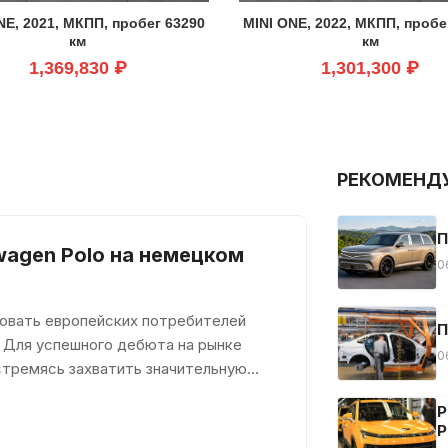
NE, 2021, МКПП, пробег 63290
MINI ONE, 2022, МКПП, пробе
км
км
1,369,830 ₽
1,301,300 ₽
РЕКОМЕНД
П
wagen Polo на немецком
0
довать европейских потребителей
П
 Для успешного дебюта на рынке
0
стремясь захватить значительную
Р
Р