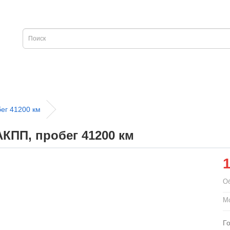
ег 41200 км
АКПП, пробег 41200 км
О
М
Г