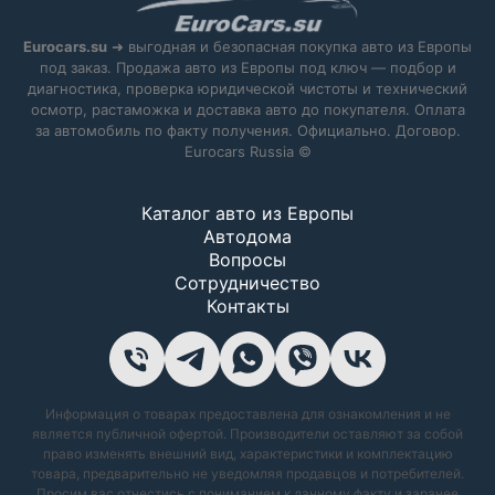
Eurocars.su
➜ выгодная и безопасная покупка авто из Европы
под заказ. Продажа авто из Европы под ключ — подбор и
диагностика, проверка юридической чистоты и технический
осмотр, растаможка и доставка авто до покупателя. Оплата
за автомобиль по факту получения. Официально. Договор.
Eurocars Russia ©
Каталог авто из Европы
Автодома
Вопросы
Сотрудничество
Контакты
Информация о товарах предоставлена для ознакомления и не
является публичной офертой. Производители оставляют за собой
право изменять внешний вид, характеристики и комплектацию
товара, предварительно не уведомляя продавцов и потребителей.
Просим вас отнестись с пониманием к данному факту и заранее