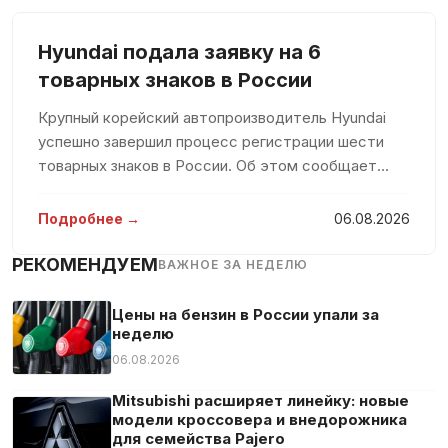
Hyundai подала заявку на 6
товарных знаков в России
Крупный корейский автопроизводитель Hyundai
успешно завершил процесс регистрации шести
товарных знаков в России. Об этом сообщает
агентство РИА Новости, ссылаясь на данные
электронной базы Роспатента. По официальным
Подробнее →
06.08.2026
документам, компания подала шесть
РЕКОМЕНДУЕМ
ВАЖНОЕ ЗА НЕДЕЛЮ
Цены на бензин в России упали за
неделю
06.08.2026
Mitsubishi расширяет линейку: новые
модели кроссовера и внедорожника
для семейства Pajero