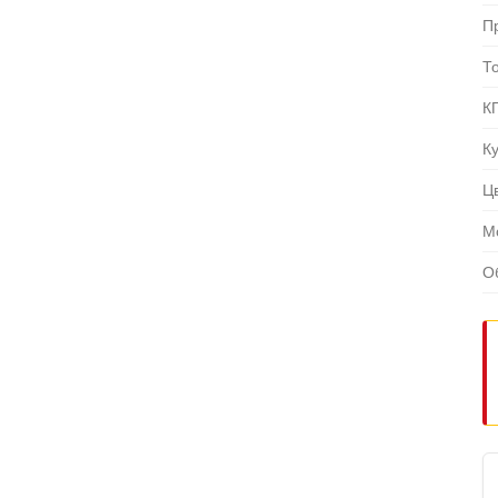
П
Т
К
К
Ц
М
О