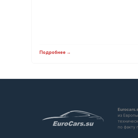
Подробнее →
Eurocars.
из Европы
техническ
по факту 