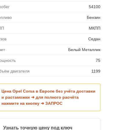
робег
54100
опливо
Бензин
ПП
МКПП
узов
Седан
вет
Белый Металлик
ощность
75
бъём двигателя
1199
Цена Opel Corsa в Европе без учёта доставки
и растаможки ➜ для полного расчёта
нажмите на кнопку ➜ ЗАПРОС
Узнать точную цену под ключ