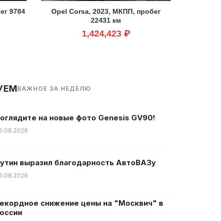
ег 9784
Opel Corsa, 2023, МКПП, пробег
22431 км
1,424,423 ₽
УЕМ
ВАЖНОЕ ЗА НЕДЕЛЮ
оглядите на новые фото Genesis GV90!
6.08.2026
утин выразил благодарность АвтоВАЗу
6.08.2026
екордное снижение цены на "Москвич" в
оссии