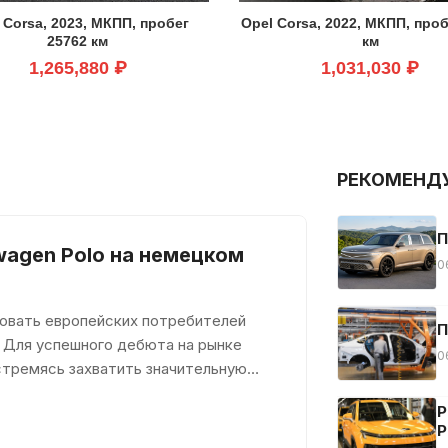
 Corsa, 2023, МКПП, пробег
Opel Corsa, 2022, МКПП, проб
25762 км
км
1,265,880 ₽
1,031,030 ₽
РЕКОМЕНД
П
wagen Polo на немецком
0
довать европейских потребителей
П
 Для успешного дебюта на рынке
0
стремясь захватить значительную
Р
Р