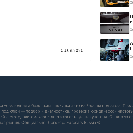
0
П
с
0
А
L
06.08.2026
0
su
➜ выгодная и безопасная покупка авто из Европы под заказ. Прод
 под ключ — подбор и диагностика, проверка юридической чистоты
ий осмотр, растаможка и доставка авто до покупателя. Оплата за 
получения. Официально. Договор. Eurocars Russia ©