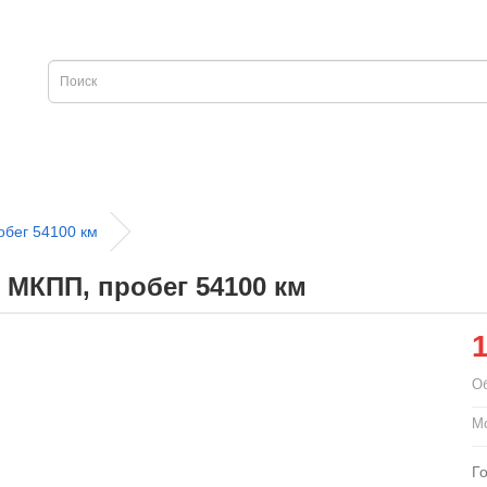
обег 54100 км
, МКПП, пробег 54100 км
О
Мо
Г