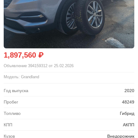
1,897,560 ₽
Объявление
394159312
от 25.02.2026
Модель: Grandland
Год выпуска
2020
Пробег
48249
Топливо
Гибрид
КПП
АКПП
Кузов
Внедорожник