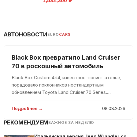
1,532,300 ₽
АВТОНОВОСТИ
EURO
CARS
Black Box превратило Land Cruiser
70 в роскошный автомобиль
Black Box Custom 4×4, известное тюнинг-ателье,
порадовало поклонников нестандартным
обновлением Toyota Land Cruiser 70 Series.
Традиционно воспринимаемый как скромное
рабочее средство, этот внедорожник теперь
Подробнее →
08.08.2026
предстал в роскошном обличии с белоснежны
РЕКОМЕНДУЕМ
ВАЖНОЕ ЗА НЕДЕЛЮ
Итальянская версия Jeep Wrangler со