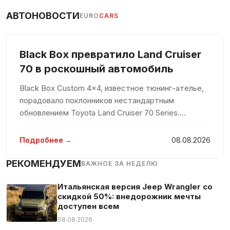
АВТОНОВОСТИ
EURO
CARS
Black Box превратило Land Cruiser
70 в роскошный автомобиль
Black Box Custom 4×4, известное тюнинг-ателье,
порадовало поклонников нестандартным
обновлением Toyota Land Cruiser 70 Series.
Традиционно воспринимаемый как скромное
рабочее средство, этот внедорожник теперь
Подробнее →
08.08.2026
предстал в роскошном обличии с белоснежны
РЕКОМЕНДУЕМ
ВАЖНОЕ ЗА НЕДЕЛЮ
Итальянская версия Jeep Wrangler со
скидкой 50%: внедорожник мечты
доступен всем
08.08.2026