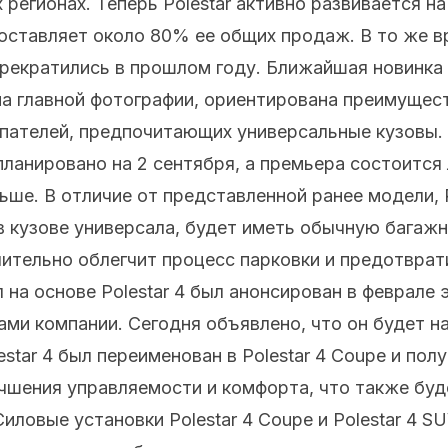
х регионах. Теперь Polestar активно развивается н
составляет около 80% ее общих продаж. В то же 
 прекратились в прошлом году. Ближайшая новинка P
на главной фотографии, ориентирована преимущес
упателей, предпочитающих универсальные кузовы
апланировано на 2 сентября, а премьера состоится 
ьше. В отличие от представленной ранее модели, P
в кузове универсала, будет иметь обычную багаж
чительно облегчит процесс парковки и предотвра
л на основе Polestar 4 был анонсирован в феврале 
ами компании. Сегодня объявлено, что он будет наз
estar 4 был переименован в Polestar 4 Coupe и по
чшения управляемости и комфорта, что также буд
иловые установки Polestar 4 Coupe и Polestar 4 SU