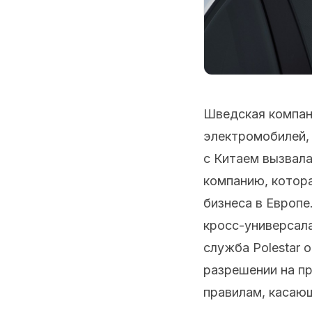
Шведская компани
электромобилей, 
с Китаем вызвал
компанию, котора
бизнеса в Европе
кросс-универсала
служба Polestar 
разрешении на п
правилам, касаю