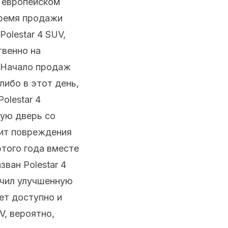
а европейском
время продажи
olestar 4 SUV,
твенно на
. Начало продаж
либо в этот день,
olestar 4
ную дверь со
тит повреждения
этого года вместе
ван Polestar 4
лучил улучшенную
ет доступно и
V, вероятно,