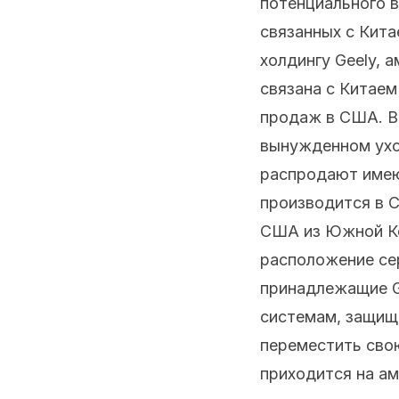
потенциального в
связанных с Кита
холдингу Geely, 
связана с Китаем
продаж в США. Вм
вынужденном ухо
распродают имеющ
производится в С
США из Южной Кор
расположение сер
принадлежащие G
системам, защище
переместить свою
приходится на ам