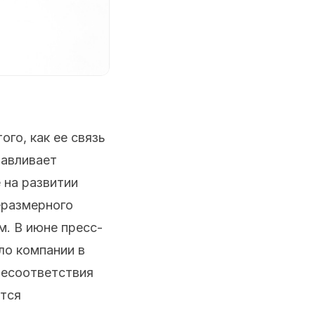
го, как ее связь
навливает
 на развитии
еразмерного
м. В июне пресс-
ло компании в
несоответствия
тся