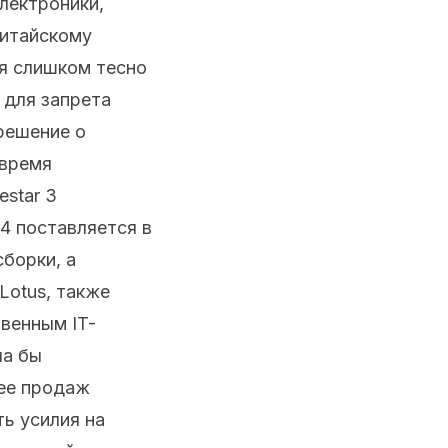
лектроники,
китайскому
ия слишком тесно
 для запрета
решение о
 время
star 3
 4 поставляется в
борки, а
Lotus, также
венным IT-
ла бы
 ее продаж
ь усилия на