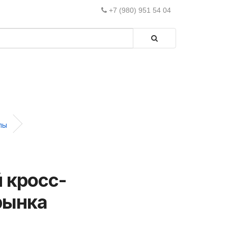
+7 (980) 951 54 04
пы
й кросс-
рынка