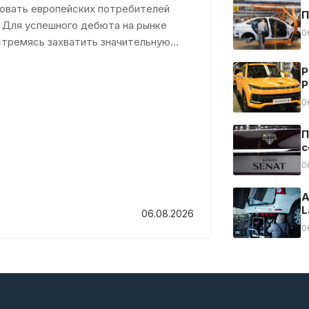
довать европейских потребителей
П
 Для успешного дебюта на рынке
0
стремясь захватить значительную
Р
Р
0
П
с
0
А
L
06.08.2026
0