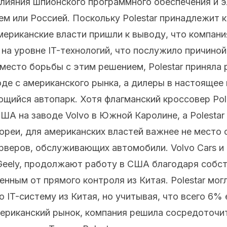
лияния шпионского программного обеспечения и э
ем или Россией. Поскольку Polestar принадлежит 
американские власти пришли к выводу, что компан
 на уровне IT-технологий, что послужило причиной
есто борьбы с этим решением, Polestar приняла 
де с американского рынка, а дилеры в настоящее
ийся автопарк. Хотя флагманский кроссовер Pole
ША на заводе Volvo в Южной Каролине, а Polestar
еи, для американских властей важнее не место с
веров, обслуживающих автомобили. Volvo Cars и 
eely, продолжают работу в США благодаря собст
нным от прямого контроля из Китая. Polestar мог
 IT-систему из Китая, но учитывая, что всего 6%
ериканский рынок, компания решила сосредоточит