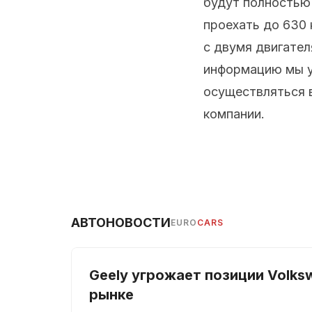
будут полностью
проехать до 630 
с двумя двигател
информацию мы уз
осуществляться 
компании.
АВТОНОВОСТИ
EURO
CARS
Geely угрожает позиции Volks
рынке