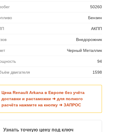
робег
50260
опливо
Бензин
ПП
АКПП
узов
Внедорожник
вет
Черный Металлик
ощность
94
бъём двигателя
1598
Цена Renault Arkana в Европе без учёта
доставки и растаможки ➜ для полного
расчёта нажмите на кнопку ➜ ЗАПРОС
Узнать точную цену под ключ