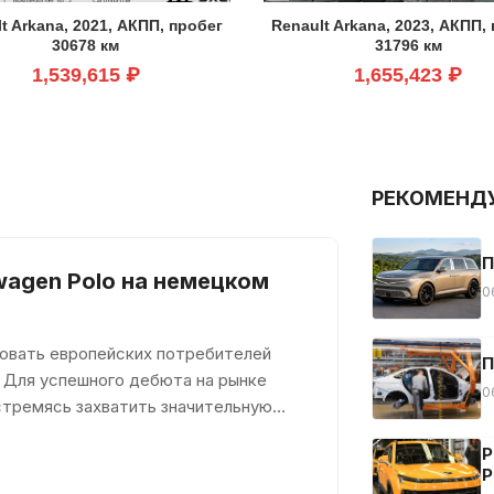
t Arkana, 2021, АКПП, пробег
Renault Arkana, 2023, АКПП,
30678 км
31796 км
1,539,615 ₽
1,655,423 ₽
РЕКОМЕНД
П
wagen Polo на немецком
0
довать европейских потребителей
П
 Для успешного дебюта на рынке
0
стремясь захватить значительную
Р
Р