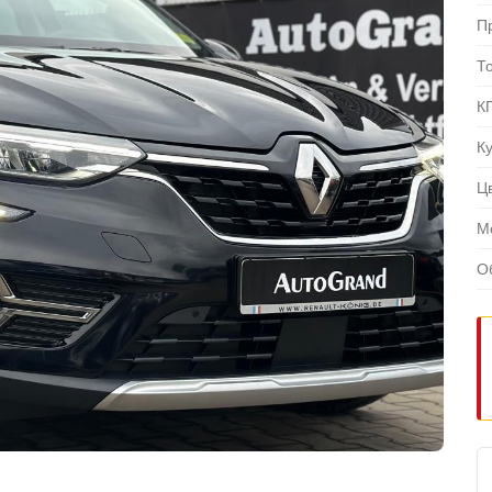
П
Т
К
К
Ц
М
О