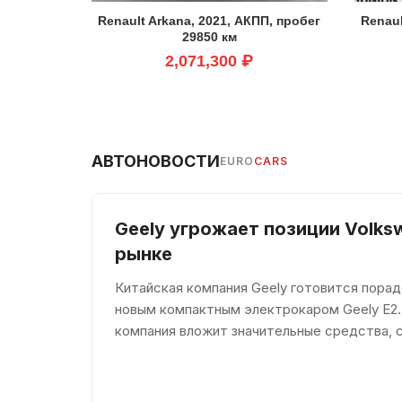
Renault Arkana, 2021, АКПП, пробег
Renaul
29850 км
2,071,300 ₽
АВТОНОВОСТИ
EURO
CARS
Geely угрожает позиции Volks
рынке
Китайская компания Geely готовится пора
новым компактным электрокаром Geely E2.
компания вложит значительные средства, 
долю среди конкурентов. По мнению евро