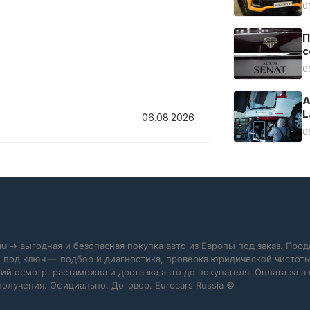
0
П
с
0
А
L
06.08.2026
0
su
➜ выгодная и безопасная покупка авто из Европы под заказ. Прод
 под ключ — подбор и диагностика, проверка юридической чистоты
ий осмотр, растаможка и доставка авто до покупателя. Оплата за 
получения. Официально. Договор. Eurocars Russia ©