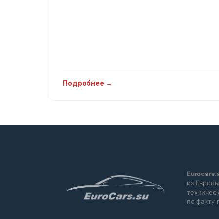
Подробнее →
Eurocars.
из Европы
техническ
по факту 