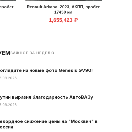
 пробег
Renault Arkana, 2023, АКПП, пробег
17430 км
1,655,423 ₽
УЕМ
ВАЖНОЕ ЗА НЕДЕЛЮ
оглядите на новые фото Genesis GV90!
6.08.2026
утин выразил благодарность АвтоВАЗу
6.08.2026
екордное снижение цены на "Москвич" в
оссии