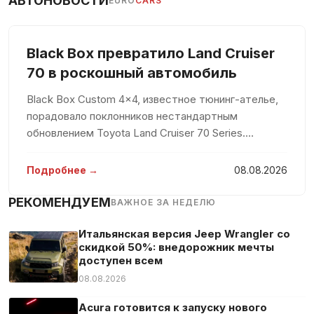
АВТОНОВОСТИ
EURO
CARS
Black Box превратило Land Cruiser
70 в роскошный автомобиль
Black Box Custom 4×4, известное тюнинг-ателье,
порадовало поклонников нестандартным
обновлением Toyota Land Cruiser 70 Series.
Традиционно воспринимаемый как скромное
рабочее средство, этот внедорожник теперь
Подробнее →
08.08.2026
предстал в роскошном обличии с белоснежны
РЕКОМЕНДУЕМ
ВАЖНОЕ ЗА НЕДЕЛЮ
Итальянская версия Jeep Wrangler со
скидкой 50%: внедорожник мечты
доступен всем
08.08.2026
Acura готовится к запуску нового