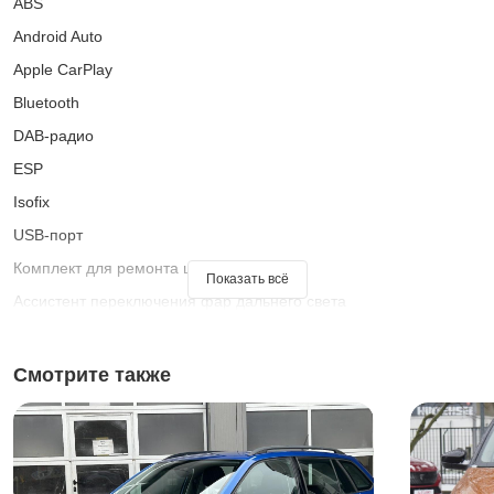
ABS
Android Auto
Apple CarPlay
Bluetooth
DAB-радио
ESP
Isofix
USB-порт
Комплект для ремонта шин
Показать всё
Ассистент переключения фар дальнего света
Багажник на крыше
Безбликовые фары дальнего света
Смотрите также
Бортовой компьютер
Гарантия
Голосовое управление