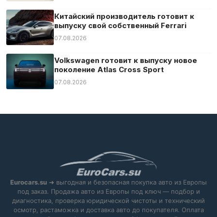
Электрозеркала
Китайский производитель готовит к
Электростекла
выпуску свой собственный Ferrari
07.08.2026
Volkswagen готовит к выпуску новое
поколение Atlas Cross Sport
07.08.2026
Eurocars.su
➜ выгодная и безопасная покупка авто из Европы
под заказ. Продажа авто из Европы под ключ — подбор и
диагностика, проверка юридической чистоты и технический
осмотр, растаможка и доставка авто до покупателя. Оплата