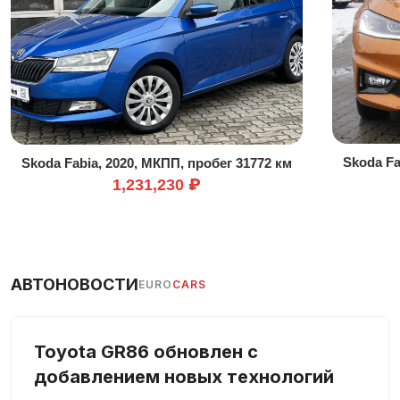
Датчик дождя
Датчик освещенности
Зеркало заднего вида с автоматическим затемнением
Иммобилайзер
Колеса из легкого сплава
Комплект громкой связи
Skoda Fa
Skoda Fabia, 2020, МКПП, пробег 31772 км
Контроль давления в шинах
1,231,230 ₽
Круиз-контроль
В машине не курили
Мониторинг слепых зон
Мультируль
АВТОНОВОСТИ
EURO
CARS
Навигационная система
Передний привод
Toyota GR86 обновлен с
Подлокотник
добавлением новых технологий
Подогрев сидений