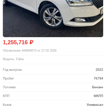
1,255,716 ₽
Объявление
444693673
от 27.02.2026
Модель: Fabia
Год выпуска
2022
Пробег
76794
Топливо
Бензин
КПП
МКПП
Кузов
Универсал