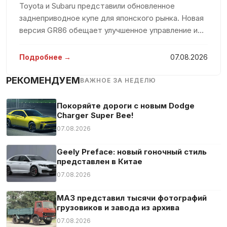
Полная история обслуживания
Toyota и Subaru представили обновленное
заднеприводное купе для японского рынка. Новая
Противобуксовочная система
версия GR86 обещает улучшенное управление и
Противотуманная фара
эстетические изменения, чтобы радовать
Светодиодные габаритные огни
любителей спортивных автомобилей. После
Подробнее →
07.08.2026
Светодиодные фары
перехода к новому поколению в апреле 20
РЕКОМЕНДУЕМ
Сенсорный экран
ВАЖНОЕ ЗА НЕДЕЛЮ
Сетка в багажнике
Покоряйте дороги с новым Dodge
Система «старт-стоп»
Charger Super Bee!
Система аварийного вызова
07.08.2026
Система оповещения о расстоянии
Geely Preface: новый гоночный стиль
Система предупреждения об усталости
представлен в Китае
Тюнер/радио
07.08.2026
Усилитель руля
МАЗ представил тысячи фотографий
Центральный замок
грузовиков и завода из архива
Экстренное торможение
07.08.2026