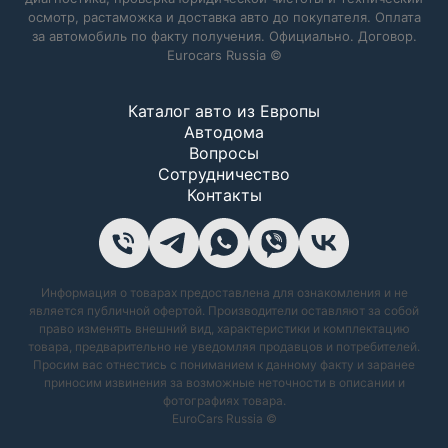
осмотр, растаможка и доставка авто до покупателя. Оплата
за автомобиль по факту получения. Официально. Договор.
Eurocars Russia ©
Каталог авто из Европы
Автодома
Вопросы
Сотрудничество
Контакты
Информация о товарах предоставлена для ознакомления и не
является публичной офертой. Производители оставляют за собой
право изменять внешний вид, характеристики и комплектацию
товара, предварительно не уведомляя продавцов и потребителей.
Просим вас отнестись с пониманием к данному факту и заранее
приносим извинения за возможные неточности в описании и
фотографиях товара.
EuroCars Russia ©