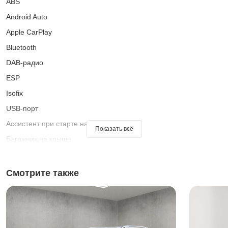
ABS
Android Auto
Apple CarPlay
Bluetooth
DAB-радио
ESP
Isofix
USB-порт
Ассистент при старте на подъеме
Показать всё
Багажник на крыше
Бесключевой доступ
Бортовой компьютер
Смотрите также
Кожаный руль
Колеса из легкого сплава
Комплект громкой связи