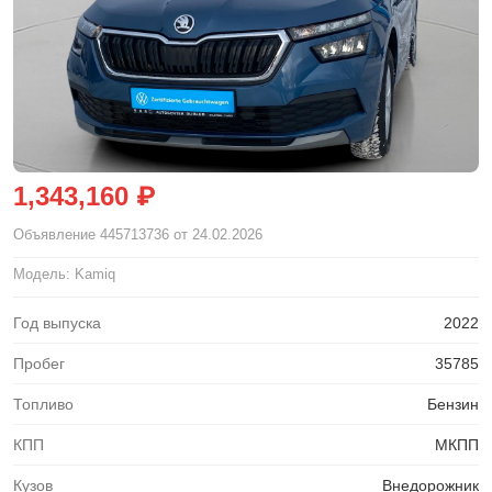
1,343,160 ₽
Объявление
445713736
от 24.02.2026
Модель: Kamiq
Год выпуска
2022
Пробег
35785
Топливо
Бензин
КПП
МКПП
Кузов
Внедорожник