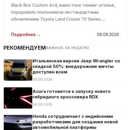
Сигнализация
Black Box Custom 4×4, известное тюнинг-ателье,
Система «старт-стоп»
порадовало поклонников нестандартным
обновлением Toyota Land Cruiser 70 Series.
Система аварийного вызова
Традиционно воспринимаемый как скромное
Система контроля скоростного режима
рабочее средство, этот внедорожник теперь
Подробнее →
08.08.2026
Усилитель руля
предстал в роскошном обличии с белоснежны
Центральный замок
РЕКОМЕНДУЕМ
ВАЖНОЕ ЗА НЕДЕЛЮ
Экстренное торможение
Итальянская версия Jeep Wrangler со
Электрическая задняя дверь
скидкой 50%: внедорожник мечты
доступен всем
Электрозеркала
08.08.2026
Электростекла
Acura готовится к запуску нового
гибридного кроссовера RDX
08.08.2026
Honda сотрудничает с индийскими
разработчиками для создания новой
автомобильной платформы