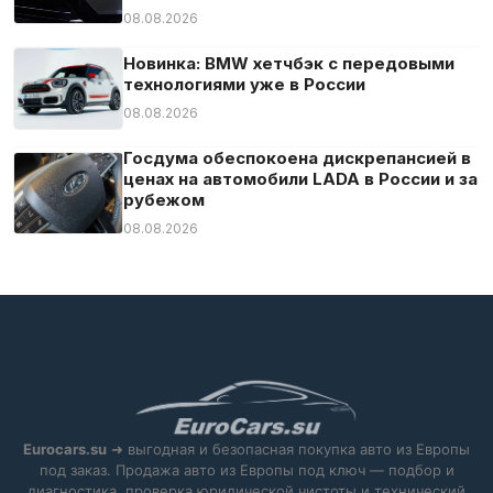
08.08.2026
Новинка: BMW хетчбэк с передовыми
технологиями уже в России
08.08.2026
Госдума обеспокоена дискрепансией в
ценах на автомобили LADA в России и за
рубежом
08.08.2026
Eurocars.su
➜ выгодная и безопасная покупка авто из Европы
под заказ. Продажа авто из Европы под ключ — подбор и
диагностика, проверка юридической чистоты и технический