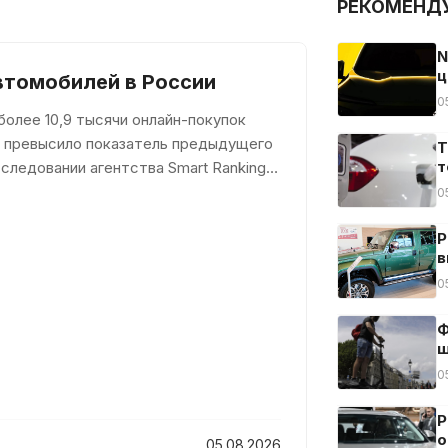
РЕКОМЕНД
N
ц
втомобилей в России
0
олее 10,9 тысячи онлайн-покупок
за превысило показатель предыдущего
Т
т
следовании агентства Smart Ranking,
0
Р
в
0
Ф
ш
0
Р
о
05.08.2026