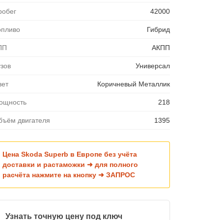
робег
42000
опливо
Гибрид
ПП
АКПП
узов
Универсал
вет
Коричневый Металлик
ощность
218
бъём двигателя
1395
Цена Skoda Superb в Европе без учёта
доставки и растаможки ➜ для полного
расчёта нажмите на кнопку ➜ ЗАПРОС
Узнать точную цену под ключ