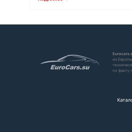
Подогрев сидений
Подсветка салона
Полная история обслуживания
Противобуксовочная система
Противотуманная фара
Распознавание дорожных знаков
Eurocars.
из Европы
МКПП
техническ
Сажевый фильтр
по факту 
Светодиодные габаритные огни
Светодиодные фары
Сенсорный экран
Катал
Сетка в багажнике
Сигнализация
Система «старт-стоп»