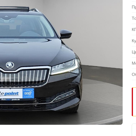
П
Т
К
К
Ц
М
О