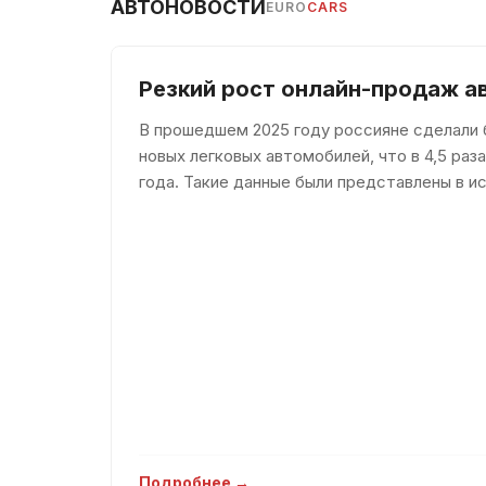
АВТОНОВОСТИ
EURO
CARS
Иммобилайзер
Кожаный руль
Резкий рост онлайн-продаж а
Колеса из легкого сплава
Комплект громкой связи
В прошедшем 2025 году россияне сделали б
новых легковых автомобилей, что в 4,5 ра
Контроль давления в шинах
года. Такие данные были представлены в ис
Контроль полосы движения
которое было доступно пор
Летние шины
В машине не курили
Мониторинг слепых зон
Мультируль
Навигационная система
Опора для поясницы
Передний привод
Подвижное сцепное устройство
Подробнее →
Подлокотник