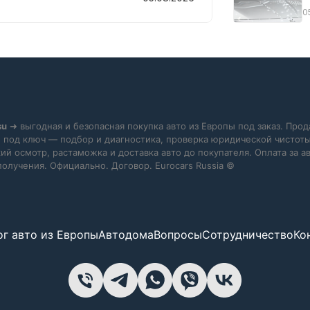
0
su
➜ выгодная и безопасная покупка авто из Европы под заказ. Прод
 под ключ — подбор и диагностика, проверка юридической чистоты
ий осмотр, растаможка и доставка авто до покупателя. Оплата за 
получения. Официально. Договор. Eurocars Russia ©
ог авто из Европы
Автодома
Вопросы
Сотрудничество
Ко