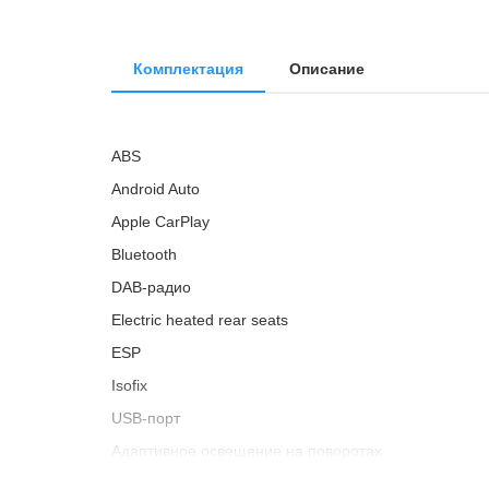
Комплектация
Описание
ABS
Android Auto
Apple CarPlay
Bluetooth
DAB-радио
Electric heated rear seats
ESP
Isofix
USB-порт
Адаптивное освещение на поворотах
Адаптивный круиз-контроль