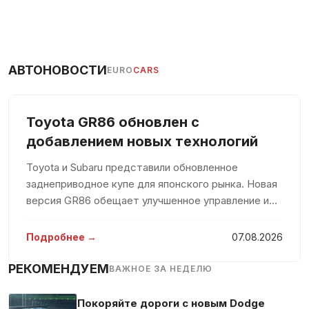
АВТОНОВОСТИ
EURO
CARS
Toyota GR86 обновлен с
добавлением новых технологий
Toyota и Subaru представили обновленное
заднеприводное купе для японского рынка. Новая
версия GR86 обещает улучшенное управление и
эстетические изменения, чтобы радовать
любителей спортивных автомобилей. После
Подробнее →
07.08.2026
перехода к новому поколению в апреле 20
РЕКОМЕНДУЕМ
ВАЖНОЕ ЗА НЕДЕЛЮ
Покоряйте дороги с новым Dodge