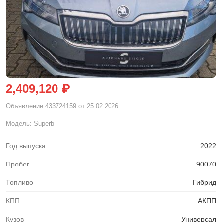
2,409,120 ₽
Объявление
433724159
от 25.02.2026
Модель: Superb
Год выпуска
2022
Пробег
90070
Топливо
Гибрид
КПП
АКПП
Кузов
Универсал