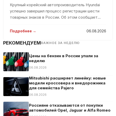
Крупный корейский автопроизводитель Hyundai
успешно завершил процесс регистрации шести
товарных знаков в России. Об этом сообщает
агентство РИА Новости, ссылаясь на данные
электронной базы Роспатента. По официальным
Подробнее →
06.08.2026
документам, компания подала шесть
РЕКОМЕНДУЕМ
ВАЖНОЕ ЗА НЕДЕЛЮ
Цены на бензин в России упали за
неделю
06.08.2026
Mitsubishi расширяет линейку: новые
модели кроссовера и внедорожника
для семейства Pajero
06.08.2026
Россияне отказываются от покупки
автомобилей Opel, Jaguar и Alfa Romeo