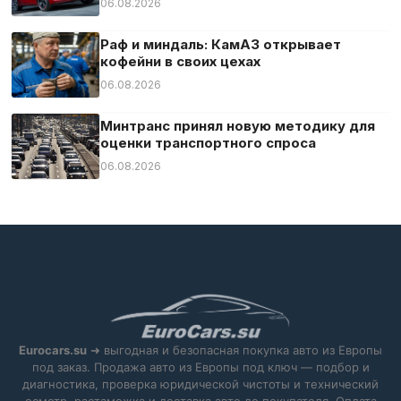
06.08.2026
Раф и миндаль: КамАЗ открывает
кофейни в своих цехах
06.08.2026
Минтранс принял новую методику для
оценки транспортного спроса
06.08.2026
Eurocars.su
➜ выгодная и безопасная покупка авто из Европы
под заказ. Продажа авто из Европы под ключ — подбор и
диагностика, проверка юридической чистоты и технический