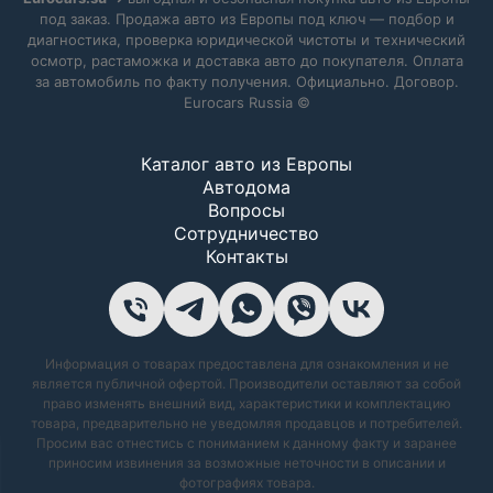
под заказ. Продажа авто из Европы под ключ — подбор и
диагностика, проверка юридической чистоты и технический
осмотр, растаможка и доставка авто до покупателя. Оплата
за автомобиль по факту получения. Официально. Договор.
Eurocars Russia ©
Каталог авто из Европы
Автодома
Вопросы
Сотрудничество
Контакты
Информация о товарах предоставлена для ознакомления и не
является публичной офертой. Производители оставляют за собой
право изменять внешний вид, характеристики и комплектацию
товара, предварительно не уведомляя продавцов и потребителей.
Просим вас отнестись с пониманием к данному факту и заранее
приносим извинения за возможные неточности в описании и
фотографиях товара.