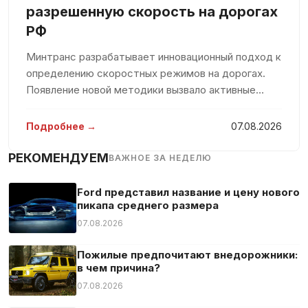
разрешенную скорость на дорогах
РФ
Минтранс разрабатывает инновационный подход к
определению скоростных режимов на дорогах.
Появление новой методики вызвало активные
обсуждения среди водителей, озабоченных
возможным снижением разрешенной скорости.
Подробнее →
07.08.2026
Однако простое понижение скорости не
РЕКОМЕНДУЕМ
ВАЖНОЕ ЗА НЕДЕЛЮ
Ford представил название и цену нового
пикапа среднего размера
07.08.2026
Пожилые предпочитают внедорожники:
в чем причина?
07.08.2026