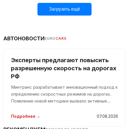
Загрузить ещё
АВТОНОВОСТИ
EURO
CARS
Эксперты предлагают повысить
разрешенную скорость на дорогах
РФ
Минтранс разрабатывает инновационный подход к
определению скоростных режимов на дорогах.
Появление новой методики вызвало активные
обсуждения среди водителей, озабоченных
возможным снижением разрешенной скорости.
Подробнее →
07.08.2026
Однако простое понижение скорости не