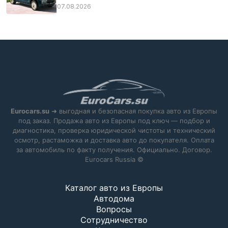
07.08.2026
Eurocars.su
➜ выгодная и безопасная покупка авто из Европы
под заказ. Продажа авто из Европы под ключ — подбор и
диагностика, проверка юридической чистоты и технический
осмотр, растаможка и доставка авто до покупателя. Оплата
за автомобиль по факту получения. Официально. Договор.
Eurocars Russia ©
Каталог авто из Европы
Автодома
Вопросы
Сотрудничество